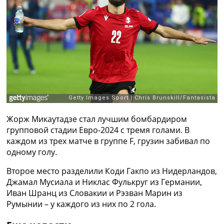
Рейтинг ФИФА
ТВ программа
RU
UA
Categories
Главная
Новости футбола
Видео
Жорж Микаутадзе стал лучшим бомбардиром
Трансферы
групповой стадии Евро-2024 с тремя голами. В
Новости футбола Украины
каждом из трех матче в группе F, грузин забивал по
Последние комментарии
одному голу.
Конкурс прогнозов
Логин
Второе место разделили Коди Гакпо из Нидерландов,
Рейтинги
Джамал Мусиала и Никлас Фулькруг из Германии,
Правила
Иван Шранц из Словакии и Рэзван Марин из
Коллективный прогноз
Румынии – у каждого из них по 2 гола.
Турниры
Чемпионат Мира