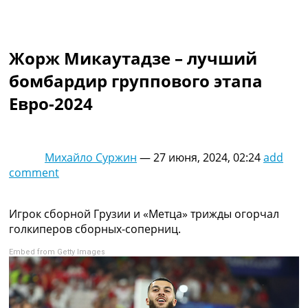
Коллективный прогноз
Турниры
Чемпионат Мира
Жорж Микаутадзе – лучший
Украина. Премьер-Лига
Украина. Первая Лига
бомбардир группового этапа
Лига Чемпионов
Евро-2024
Англия. Премьер Лига
Испания. Ла Лига
Другие Турниры >>>
Таблицы
Михайло Суржин
—
27 июня, 2024, 02:24
add
Таблицы групп Чемпионата Мира
comment
Украина. Премьер-Лига
Украина. Первая Лига
Лига Чемпионов. Таблицы групп
Игрок сборной Грузии и «Метца» трижды огорчал
Англия. Премьер-Лига
голкиперов сборных-соперниц.
Испания. Ла Лига
Embed from Getty Images
Все таблицы >>>
Рейтинги
Рейтинг стран УЕФА
Рейтинг клубов УЕФА