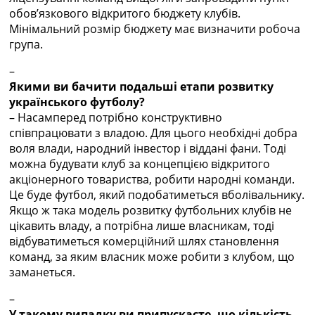
обов’язкового відкритого бюджету клубів.
Мінімальний розмір бюджету має визначити робоча
група.
–
Якими ви бачити подальші етапи розвитку
українського футболу?
– Насамперед потрібно конструктивно
співпрацювати з владою. Для цього необхідні добра
воля влади, народний інвестор і віддані фани. Тоді
можна будувати клуб за концепцією відкритого
акціонерного товариства, робити народні команди.
Це буде футбол, який подобатиметься вболівальнику.
Якщо ж така модель розвитку футбольних клубів не
цікавить владу, а потрібна лише власникам, тоді
відбуватиметься комерційний шлях становлення
команд, за яким власник може робити з клубом, що
заманеться.
–
У такому випадку ви припускаєте, що кількість