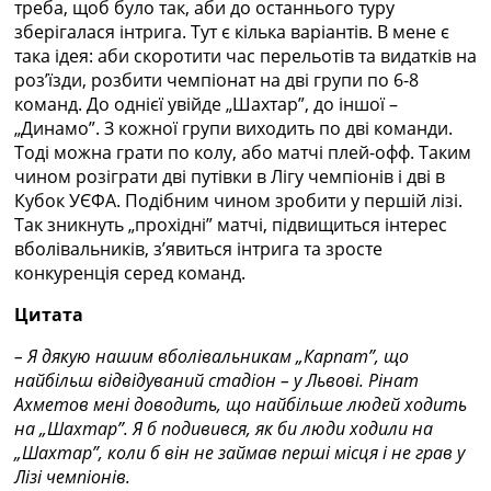
треба, щоб було так, аби до останнього туру
зберігалася інтрига. Тут є кілька варіантів. В мене є
така ідея: аби скоротити час перельотів та видатків на
роз’їзди, розбити чемпіонат на дві групи по 6-8
команд. До однієї увійде „Шахтар”, до іншої –
„Динамо”. З кожної групи виходить по дві команди.
Тоді можна грати по колу, або матчі плей-офф. Таким
чином розіграти дві путівки в Лігу чемпіонів і дві в
Кубок УЄФА. Подібним чином зробити у першій лізі.
Так зникнуть „прохідні” матчі, підвищиться інтерес
вболівальників, з’явиться інтрига та зросте
конкуренція серед команд.
Цитата
– Я дякую нашим вболівальникам „Карпат”, що
найбільш відвідуваний стадіон – у Львові. Рінат
Ахметов мені доводить, що найбільше людей ходить
на „Шахтар”. Я б подивився, як би люди ходили на
„Шахтар”, коли б він не займав перші місця і не грав у
Лізі чемпіонів.