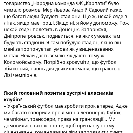
товариство „Народна команда ФК „Карпати” було
чимало розмов. Мер Львова Андрій Садовий каже,
що багаті люди будують стадіони. Що ж, нехай сяде в
літак, якщо має гроші. Якщо ні, я йому допоможу. Тож
нехай сяде і полетить в Донецьк, Запоріжжя,
Дніпропетровськ, подивиться, на яких умовах там
будують стадіони. Я сам побудую стадіон, якщо він
мені запропонує такі умови як у вищеназваних
містах. Нехай дасть землю, як дають тому ж
Коломойському. Потрібно зрозуміти, що футбол
збитковий, навіть для деяких команд, що грають в
Лізі чемпіонів.
–
Який головний позитив зустрічі власників
клубів?
– Український футбол має зробити крок вперед. Адже
ми багато говорили про ліміт на легіонерів, Кубок,
чемпіонат, трансфери, права на трансляції… Ми
домовились також про те, щоб при наступному
ліцензуванні команд вищої ліги запровадити пункт