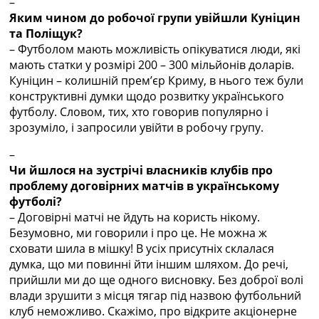
–
Яким чином до робочої групи увійшли Куніцин
та Поліщук?
– Футболом мають можливість опікуватися люди, які
мають статки у розмірі 200 – 300 мільйонів доларів.
Куніцин – колишній прем’єр Криму, в нього теж були
конструктивні думки щодо розвитку українського
футболу. Словом, тих, хто говорив популярно і
зрозуміло, і запросили увійти в робочу групу.
–
Чи йшлося на зустрічі власників клубів про
проблему договірних матчів в українському
футболі?
– Договірні матчі не йдуть на користь нікому.
Безумовно, ми говорили і про це. Не можна ж
сховати шила в мішку! В усіх присутніх склалася
думка, що ми повинні йти іншим шляхом. До речі,
прийшли ми до ще одного висновку. Без доброї волі
влади зрушити з місця тягар під назвою футбольний
клуб неможливо. Скажімо, про відкрите акціонерне