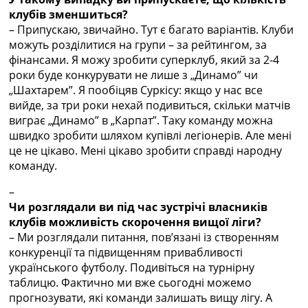
клубів зменшиться?
– Припускаю, звичайно. Тут є багато варіантів. Клуби
можуть розділитися на групи – за рейтингом, за
фінансами. Я можу зробити суперклуб, який за 2-4
роки буде конкурувати не лише з „Динамо” чи
„Шахтарем”. Я пообіцяв Суркісу: якщо у нас все
вийде, за три роки нехай подивиться, скільки матчів
виграє „Динамо” в „Карпат”. Таку команду можна
швидко зробити шляхом купівлі легіонерів. Але мені
це не цікаво. Мені цікаво зробити справді народну
команду.
–
Чи розглядали ви під час зустрічі власників
клубів можливість скорочення вищої ліги?
– Ми розглядали питання, пов’язані із створенням
конкуренції та підвищенням привабливості
українського футболу. Подивіться на турнірну
таблицю. Фактично ми вже сьогодні можемо
прогнозувати, які команди залишать вищу лігу. А