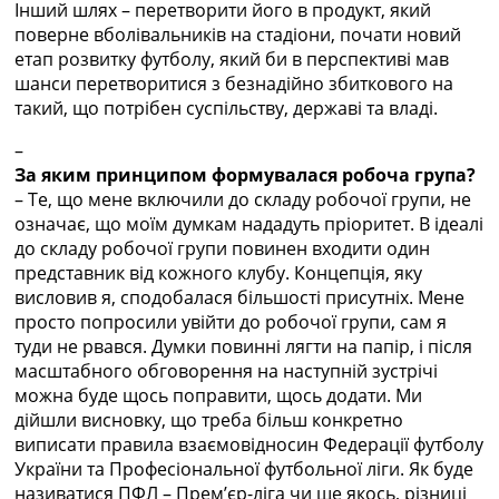
Інший шлях – перетворити його в продукт, який
Украина. Премьер-Лига
поверне вболівальників на стадіони, почати новий
Украина. Первая Лига
етап розвитку футболу, який би в перспективі мав
Лига Чемпионов
шанси перетворитися з безнадійно збиткового на
Англия. Премьер Лига
такий, що потрібен суспільству, державі та владі.
Испания. Ла Лига
Другие Турниры >>>
–
Таблицы
За яким принципом формувалася робоча група?
Таблицы групп Чемпионата Мира
– Те, що мене включили до складу робочої групи, не
Украина. Премьер-Лига
означає, що моїм думкам нададуть пріоритет. В ідеалі
Украина. Первая Лига
до складу робочої групи повинен входити один
Лига Чемпионов. Таблицы групп
представник від кожного клубу. Концепція, яку
Англия. Премьер-Лига
висловив я, сподобалася більшості присутніх. Мене
Испания. Ла Лига
просто попросили увійти до робочої групи, сам я
Все таблицы >>>
туди не рвався. Думки повинні лягти на папір, і після
Рейтинги
масштабного обговорення на наступній зустрічі
Рейтинг стран УЕФА
можна буде щось поправити, щось додати. Ми
Рейтинг клубов УЕФА
дійшли висновку, що треба більш конкретно
Рейтинг ФИФА
виписати правила взаємовідносин Федерації футболу
ТВ программа
України та Професіональної футбольної ліги. Як буде
називатися ПФЛ – Прем’єр-ліга чи ще якось, різниці