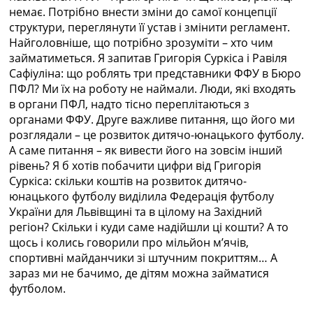
немає. Потрібно внести зміни до самої концепції
структури, переглянути її устав і змінити регламент.
Найголовніше, що потрібно зрозуміти – хто чим
займатиметься. Я запитав Григорія Суркіса і Равіля
Сафіуліна: що роблять три представники ФФУ в Бюро
ПФЛ? Ми їх на роботу не наймали. Люди, які входять
в органи ПФЛ, надто тісно переплітаються з
органами ФФУ. Друге важливе питання, що його ми
розглядали – це розвиток дитячо-юнацького футболу.
А саме питання – як вивести його на зовсім інший
рівень? Я б хотів побачити цифри від Григорія
Суркіса: скільки коштів на розвиток дитячо-
юнацького футболу виділила Федерація футболу
України для Львівщині та в цілому на Західний
регіон? Скільки і куди саме надійшли ці кошти? А то
щось і колись говорили про мільйон м’ячів,
спортивні майданчики зі штучним покриттям… А
зараз ми не бачимо, де дітям можна займатися
футболом.