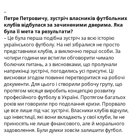
Рейтинг ФИФА
ТВ программа
–
Петре Петровичу, зустріч власників футбольних
RU
клубів відбулася за зачиненими дверима. Яка
UA
була її мета та результати?
– Це була перша подібна зустріч за всю історію
Categories
українського футболу. На неї зібралися не просто
представники клубів, а виключно перші особи. За
Главная
чотири години ми встигли обговорити чимало
Новости футбола
болючих питань, а з висновками, що пролунали
Видео
наприкінці зустрічі, погодились усі присутні. Ці
Трансферы
висновки згодом повинні перетворитися на робочі
Новости футбола Украины
документи. Для цього і створили робочу групу, що
Последние комментарии
протягом місяця виробить концепцію розвитку
Конкурс прогнозов
професійного футболу в Україні. Протягом багатьох
Логин
років ми говорили про подолання кризи. Прорвало
Рейтинги
це все лише під час зустрічі. Власники клубів відчули,
Правила
що інвестиції, які вони вкладають у свої клуби, їм не
Коллективный прогноз
приносять не лише фінансового, але й морального
Турниры
задоволення. Були думки зовсім залишити футбол.
Чемпионат Мира