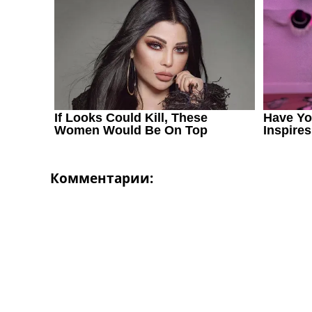
Украина. Первая Лига
Лига Чемпионов
Англия. Премьер Лига
Испания. Ла Лига
Другие Турниры >>>
Таблицы
Таблицы групп Чемпионата Мира
Украина. Премьер-Лига
Украина. Первая Лига
Лига Чемпионов. Таблицы групп
Англия. Премьер-Лига
Комментарии:
Испания. Ла Лига
Все таблицы >>>
Рейтинги
Рейтинг стран УЕФА
Рейтинг клубов УЕФА
Рейтинг ФИФА
ТВ программа