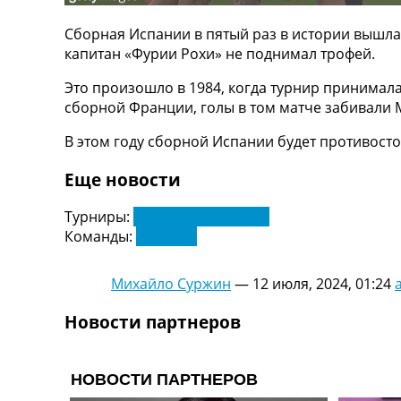
ТВ программа
Сборная Испании в пятый раз в истории вышла в
RU
капитан «Фурии Рохи» не поднимал трофей.
UA
Это произошло в 1984, когда турнир принимала 
Categories
сборной Франции, голы в том матче забивали
Главная
В этом году сборной Испании будет противостоя
Новости футбола
Еще новости
Видео
Трансферы
Турниры:
Чемпионат Европы
Новости футбола Украины
Команды:
Испания
Последние комментарии
Конкурс прогнозов
Логин
Михайло Суржин
—
12 июля, 2024, 01:24
Рейтинги
Правила
Новости партнеров
Коллективный прогноз
Турниры
Чемпионат Мира
Украина. Премьер-Лига