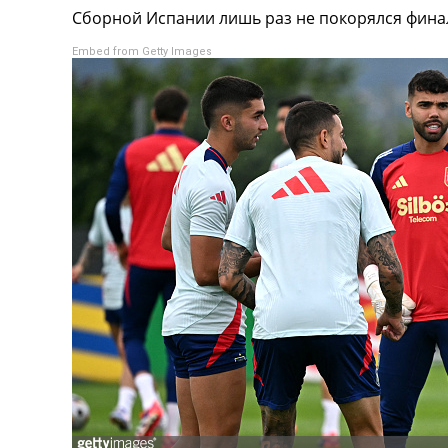
Сборной Испании лишь раз не покорялся финал
Турниры
Чемпионат Мира
Embed from Getty Images
Украина. Премьер-Лига
Украина. Первая Лига
Лига Чемпионов
Англия. Премьер Лига
Испания. Ла Лига
Другие Турниры >>>
Таблицы
Таблицы групп Чемпионата Мира
Украина. Премьер-Лига
Украина. Первая Лига
Лига Чемпионов. Таблицы групп
Англия. Премьер-Лига
Испания. Ла Лига
Все таблицы >>>
Рейтинги
Рейтинг стран УЕФА
Рейтинг клубов УЕФА
Рейтинг ФИФА