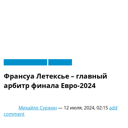
RU
Чемпионат Европы
Эксклюзив
UA
Главная
Меню
Франсуа Летексье – главный
Новости футбола
Видео
арбитр финала Евро-2024
Трансферы
Новости футбола Украины
Последние комментарии
Михайло Суржин
—
12 июля, 2024, 02:15
add
Конкурс прогнозов
comment
Логин
Рейтинги
Правила