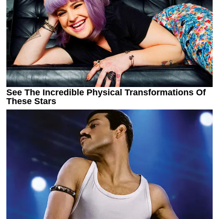
Украина. Премьер-Лига
Украина. Первая Лига
Лига Чемпионов
Англия. Премьер Лига
Испания. Ла Лига
Другие Турниры >>>
Таблицы
Таблицы групп Чемпионата Мира
Украина. Премьер-Лига
Украина. Первая Лига
Лига Чемпионов. Таблицы групп
Англия. Премьер-Лига
Испания. Ла Лига
Все таблицы >>>
Рейтинги
Рейтинг стран УЕФА
Рейтинг клубов УЕФА
Рейтинг ФИФА
ТВ программа