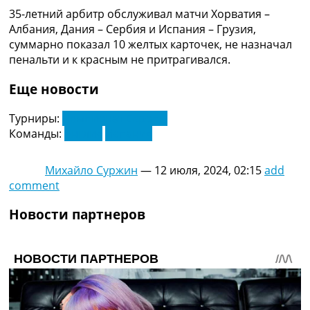
Рейтинг ФИФА
35-летний арбитр обслуживал матчи Хорватия –
ТВ программа
Албания, Дания – Сербия и Испания – Грузия,
суммарно показал 10 желтых карточек, не назначал
RU
пенальти и к красным не притрагивался.
UA
Еще новости
Categories
Турниры:
Чемпионат Европы
Главная
Команды:
Англия
Испания
Новости футбола
Видео
Трансферы
Михайло Суржин
—
12 июля, 2024, 02:15
add
Новости футбола Украины
comment
Последние комментарии
Новости партнеров
Конкурс прогнозов
Логин
Рейтинги
Правила
Коллективный прогноз
Турниры
Чемпионат Мира