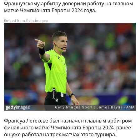
Французскому арбитру доверили работу на главном
Коллективный прогноз
матче Чемпионата Европы 2024 года.
Турниры
Чемпионат Мира
Embed from Getty Images
Украина. Премьер-Лига
Украина. Первая Лига
Лига Чемпионов
Англия. Премьер Лига
Испания. Ла Лига
Другие Турниры >>>
Таблицы
Таблицы групп Чемпионата Мира
Украина. Премьер-Лига
Украина. Первая Лига
Лига Чемпионов. Таблицы групп
Англия. Премьер-Лига
Испания. Ла Лига
Все таблицы >>>
Франсуа Летексье был назначен главным арбитром
Рейтинги
финального матче Чемпионата Европы 2024, ранее
Рейтинг стран УЕФА
он уже работал на трех матчах этого турнира.
Рейтинг клубов УЕФА