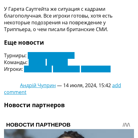
У Гарета Саутгейта же ситуация с кадрами
благополучная. Все игроки готовы, хотя есть
некоторые подозрения на повреждение у
Триппьера, о чем писали британские СМИ.
Еще новости
Турниры:
Чемпионат Европы
Команды:
Англия
Испания
Игроки:
Гарри Кейн
Дани Олмо
Ламин Ямал
Андрій Чуприн
—
14 июля, 2024, 15:42
add
comment
Новости партнеров