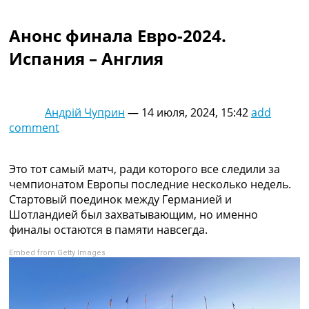
Коллективный прогноз
Турниры
Анонс финала Евро-2024.
Чемпионат Мира
Испания – Англия
Украина. Премьер-Лига
Украина. Первая Лига
Лига Чемпионов
Англия. Премьер Лига
Андрій Чуприн
—
14 июля, 2024, 15:42
add
Испания. Ла Лига
comment
Другие Турниры >>>
Таблицы
Таблицы групп Чемпионата Мира
Это тот самый матч, ради которого все следили за
Украина. Премьер-Лига
чемпионатом Европы последние несколько недель.
Украина. Первая Лига
Стартовый поединок между Германией и
Лига Чемпионов. Таблицы групп
Шотландией был захватывающим, но именно
Англия. Премьер-Лига
финалы остаются в памяти навсегда.
Испания. Ла Лига
Embed from Getty Images
Все таблицы >>>
Рейтинги
Рейтинг стран УЕФА
Рейтинг клубов УЕФА