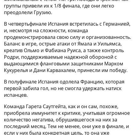
Украина. Премьер-Лига
группы привели их к 1/8 финала, где они легко
Украина. Первая Лига
преодолели Грузию.
Лига Чемпионов
В четвертьфинале Испания встретилась с Германией,
Англия. Премьер Лига
и, несмотря на сложности, команда
Испания. Ла Лига
продемонстрировала свою силу и организованность.
Другие Турниры >>>
Баланс в игре, острые атаки от Ямала и Уильямса,
Таблицы
креатив Ольмо и Фабиана Руиса, а также контроль
Таблицы групп Чемпионата Мира
Родри, поддерживаемые надежной обороной с
Украина. Премьер-Лига
выдающимися фланговыми защитниками Марком
Украина. Первая Лига
Кукурелья и Дани Карвахалем, принесли им победу.
Лига Чемпионов. Таблицы групп
Англия. Премьер-Лига
В полуфинале Испания одолела Францию, которая
Испания. Ла Лига
первой забила гол, но не смогла удержать натиск
Все таблицы >>>
испанцев.
Рейтинги
Рейтинг стран УЕФА
Команда Гарета Саутгейта, как и он сам, похоже,
Рейтинг клубов УЕФА
приобрела иммунитет к критике, учитывая огромное
Рейтинг ФИФА
количество негатива, обрушившегося на них за
ТВ программа
последний месяц. Тем не менее, они уже в финале, и
если у них была конкретная цель, то она уже