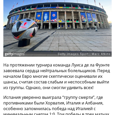
Рейтинг ФИФА
ТВ программа
RU
UA
Categories
Главная
Новости футбола
Видео
Трансферы
На протяжении турнира команда Луиса де ла Фуэнте
Новости футбола Украины
завоевала сердца нейтральных болельщиков. Перед
Последние комментарии
началом Евро многие скептически оценивали их
Конкурс прогнозов
шансы, считая состав слабым и неспособным выйти
Логин
из группы. Однако, они смогли удивить всех!
Рейтинги
Правила
Испания уверенно выиграла “группу смерти”, где
Коллективный прогноз
противниками были Хорватия, Италия и Албания,
Турниры
особенно запомнилась победа над Италией с
Чемпионат Мира
минимальным счетом 1:0. Три победы в трех матчах