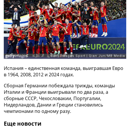
Рейтинг ФИФА
ТВ программа
RU
UA
Categories
Главная
Новости футбола
Видео
Испания – единственная команда, выигравшая Евро
Трансферы
в 1964, 2008, 2012 и 2024 годах.
Новости футбола Украины
Последние комментарии
Сборная Германии побеждала трижды, команды
Конкурс прогнозов
Италии и Франции выигрывали по два раза, а
Логин
сборные СССР, Чехословакии, Португалии,
Рейтинги
Нидерландов, Дании и Греции становились
Правила
чемпионами по одному разу.
Коллективный прогноз
Турниры
Еще новости
Чемпионат Мира