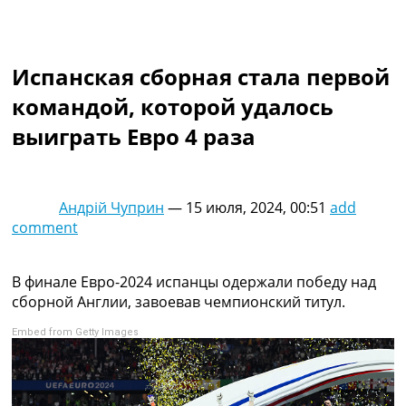
Коллективный прогноз
Турниры
Чемпионат Мира
Испанская сборная стала первой
Украина. Премьер-Лига
Украина. Первая Лига
командой, которой удалось
Лига Чемпионов
выиграть Евро 4 раза
Англия. Премьер Лига
Испания. Ла Лига
Другие Турниры >>>
Таблицы
Андрій Чуприн
—
15 июля, 2024, 00:51
add
Таблицы групп Чемпионата Мира
comment
Украина. Премьер-Лига
Украина. Первая Лига
Лига Чемпионов. Таблицы групп
В финале Евро-2024 испанцы одержали победу над
Англия. Премьер-Лига
сборной Англии, завоевав чемпионский титул.
Испания. Ла Лига
Embed from Getty Images
Все таблицы >>>
Рейтинги
Рейтинг стран УЕФА
Рейтинг клубов УЕФА