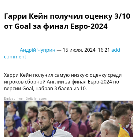
Коллективный прогноз
Турниры
Гарри Кейн получил оценку 3/10
Чемпионат Мира
от Goal за финал Евро-2024
Украина. Премьер-Лига
Украина. Первая Лига
Лига Чемпионов
Англия. Премьер Лига
Андрій Чуприн
—
15 июля, 2024, 16:21
add
Испания. Ла Лига
comment
Другие Турниры >>>
Таблицы
Таблицы групп Чемпионата Мира
Харри Кейн получил самую низкую оценку среди
Украина. Премьер-Лига
игроков сборной Англии за финал Евро-2024 по
Украина. Первая Лига
версии Goal, набрав 3 балла из 10.
Лига Чемпионов. Таблицы групп
Embed from Getty Images
Англия. Премьер-Лига
Испания. Ла Лига
Все таблицы >>>
Рейтинги
Рейтинг стран УЕФА
Рейтинг клубов УЕФА