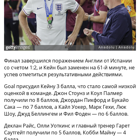
Рейтинг ФИФА
ТВ программа
RU
UA
Categories
Главная
Финал завершился поражением Англии от Испании
Новости футбола
со счетом 1:2, и Кейн был заменен на 61-й минуте, не
Видео
успев отметиться результативными действиями.
Трансферы
Новости футбола Украины
Goal присудил Кейну 3 балла, что стало самой низкой
Последние комментарии
оценкой в команде. Джон Стоунз и Коул Палмер
Конкурс прогнозов
получили по 8 баллов, Джордан Пикфорд и Букайо
Логин
Сака — по 7 баллов, а Кайл Уокер, Марк Гехи, Люк
Рейтинги
Шоу, Джуд Беллингем и Фил Фоден — по 6 баллов.
Правила
Коллективный прогноз
Деклан Райс, Олли Уоткинс и главный тренер Гарет
Турниры
Саутгейт получили по 5 баллов, Кобби Майну — 4
Чемпионат Мира
балла.