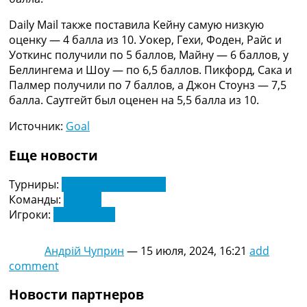
Украина. Премьер-Лига
Daily Mail также поставила Кейну самую низкую
Украина. Первая Лига
оценку — 4 балла из 10. Уокер, Гехи, Фоден, Райс и
Лига Чемпионов
Уоткинс получили по 5 баллов, Майну — 6 баллов, у
Англия. Премьер Лига
Беллингема и Шоу — по 6,5 баллов. Пикфорд, Сака и
Испания. Ла Лига
Палмер получили по 7 баллов, а Джон Стоунз — 7,5
Другие Турниры >>>
балла. Саутгейт был оценен на 5,5 балла из 10.
Таблицы
Таблицы групп Чемпионата Мира
Источник:
Goal
Украина. Премьер-Лига
Украина. Первая Лига
Еще новости
Лига Чемпионов. Таблицы групп
Англия. Премьер-Лига
Турниры:
Чемпионат Европы
Испания. Ла Лига
Команды:
Англия
Все таблицы >>>
Игроки:
Гарри Кейн
Рейтинги
Рейтинг стран УЕФА
Андрій Чуприн
—
15 июля, 2024, 16:21
add
Рейтинг клубов УЕФА
comment
Рейтинг ФИФА
ТВ программа
Новости партнеров