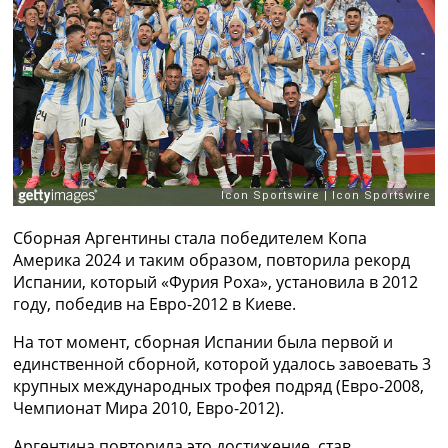
Рейтинг ФИФА
ТВ программа
RU
UA
Categories
Главная
Новости футбола
Видео
Сборная Аргентины стала победителем Копа
Трансферы
Америка 2024 и таким образом, повторила рекорд
Новости футбола Украины
Испании, который «Фурия Роха», установила в 2012
Последние комментарии
году, победив на Евро-2012 в Киеве.
Конкурс прогнозов
Логин
На тот момент, сборная Испании была первой и
Рейтинги
единственной сборной, которой удалось завоевать 3
Правила
крупных международных трофея подряд (Евро-2008,
Коллективный прогноз
Чемпионат Мира 2010, Евро-2012).
Турниры
Чемпионат Мира
Аргентина повторила это достижение, став