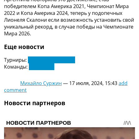
Украина. Премьер-Лига
победителем Копа Америка 2021, Чемпионат Мира
Украина. Первая Лига
2022 и Копа Америка 2024, теперь у подопечных
Лига Чемпионов
Лионеля Скалони если возможность установить свой
Англия. Премьер Лига
уникальный рекорд, в случае победы на Чемпионате
Испания. Ла Лига
Мира 2026.
Другие Турниры >>>
Таблицы
Еще новости
Таблицы групп Чемпионата Мира
Украина. Премьер-Лига
Турниры:
Чемпионат Европы
Украина. Первая Лига
Команды:
Аргентина
Лига Чемпионов. Таблицы групп
Англия. Премьер-Лига
Михайло Суржин
—
17 июля, 2024, 15:43
add
Испания. Ла Лига
comment
Все таблицы >>>
Рейтинги
Новости партнеров
Рейтинг стран УЕФА
Рейтинг клубов УЕФА
Рейтинг ФИФА
ТВ программа