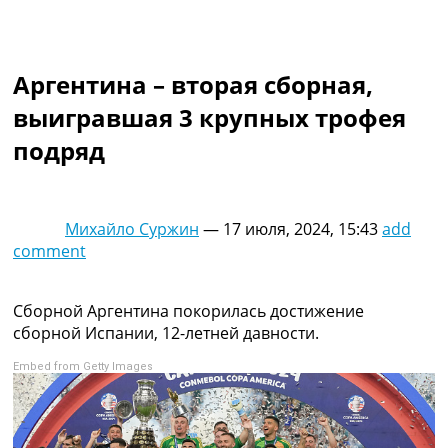
Коллективный прогноз
Турниры
Чемпионат Мира
Аргентина – вторая сборная,
Украина. Премьер-Лига
Украина. Первая Лига
выигравшая 3 крупных трофея
Лига Чемпионов
подряд
Англия. Премьер Лига
Испания. Ла Лига
Другие Турниры >>>
Таблицы
Михайло Суржин
—
17 июля, 2024, 15:43
add
Таблицы групп Чемпионата Мира
comment
Украина. Премьер-Лига
Украина. Первая Лига
Лига Чемпионов. Таблицы групп
Сборной Аргентина покорилась достижение
Англия. Премьер-Лига
сборной Испании, 12-летней давности.
Испания. Ла Лига
Embed from Getty Images
Все таблицы >>>
Рейтинги
Рейтинг стран УЕФА
Рейтинг клубов УЕФА