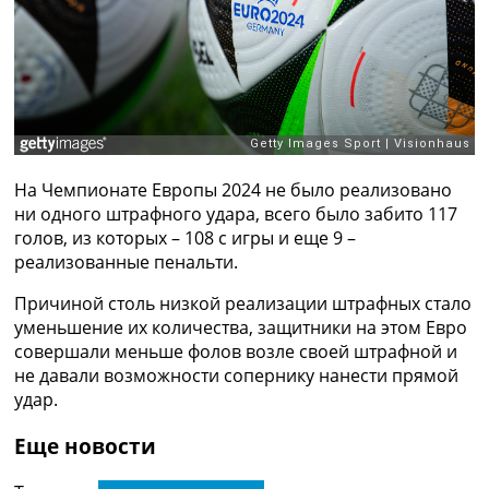
Рейтинг ФИФА
ТВ программа
RU
UA
Categories
На Чемпионате Европы 2024 не было реализовано
Главная
ни одного штрафного удара, всего было забито 117
Новости футбола
голов, из которых – 108 с игры и еще 9 –
Видео
реализованные пенальти.
Трансферы
Новости футбола Украины
Причиной столь низкой реализации штрафных стало
Последние комментарии
уменьшение их количества, защитники на этом Евро
Конкурс прогнозов
совершали меньше фолов возле своей штрафной и
Логин
не давали возможности сопернику нанести прямой
Рейтинги
удар.
Правила
Коллективный прогноз
Еще новости
Турниры
Чемпионат Мира