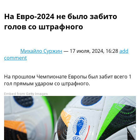
Коллективный прогноз
Турниры
На Евро-2024 не было забито
Чемпионат Мира
голов со штрафного
Украина. Премьер-Лига
Украина. Первая Лига
Лига Чемпионов
Англия. Премьер Лига
Михайло Суржин
—
17 июля, 2024, 16:28
add
Испания. Ла Лига
comment
Другие Турниры >>>
Таблицы
Таблицы групп Чемпионата Мира
На прошлом Чемпионате Европы был забит всего 1
Украина. Премьер-Лига
гол прямым ударом со штрафного.
Украина. Первая Лига
Embed from Getty Images
Лига Чемпионов. Таблицы групп
Англия. Премьер-Лига
Испания. Ла Лига
Все таблицы >>>
Рейтинги
Рейтинг стран УЕФА
Рейтинг клубов УЕФА