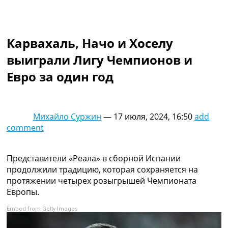
Коллективный прогноз
Турниры
Чемпионат Мира
Карвахаль, Начо и Хоселу
Украина. Премьер-Лига
Украина. Первая Лига
выиграли Лигу Чемпионов и
Лига Чемпионов
Евро за один год
Англия. Премьер Лига
Испания. Ла Лига
Другие Турниры >>>
Таблицы
Михайло Суржин
—
17 июля, 2024, 16:50
add
Таблицы групп Чемпионата Мира
comment
Украина. Премьер-Лига
Украина. Первая Лига
Лига Чемпионов. Таблицы групп
Представители «Реала» в сборной Испании
Англия. Премьер-Лига
продолжили традицию, которая сохраняется на
Испания. Ла Лига
протяжении четырех розыгрышей Чемпионата
Все таблицы >>>
Европы.
Рейтинги
Embed from Getty Images
Рейтинг стран УЕФА
Рейтинг клубов УЕФА