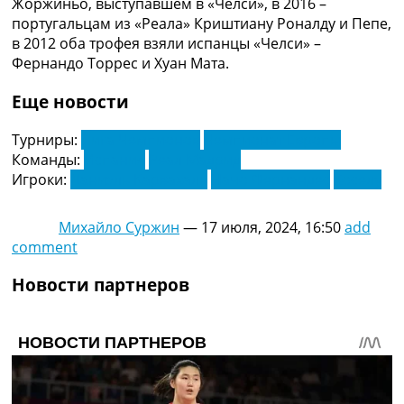
Жоржиньо, выступавшем в «Челси», в 2016 –
Украина. Премьер-Лига
португальцам из «Реала» Криштиану Роналду и Пепе,
Украина. Первая Лига
в 2012 оба трофея взяли испанцы «Челси» –
Лига Чемпионов
Фернандо Торрес и Хуан Мата.
Англия. Премьер Лига
Испания. Ла Лига
Еще новости
Другие Турниры >>>
Таблицы
Турниры:
Лига Чемпионов
Чемпионат Европы
Таблицы групп Чемпионата Мира
Команды:
Испания
Реал Мадрид
Украина. Премьер-Лига
Игроки:
Даниэль Карвахаль
Начо Фернандес
Хоселу
Украина. Первая Лига
Лига Чемпионов. Таблицы групп
Михайло Суржин
—
17 июля, 2024, 16:50
add
Англия. Премьер-Лига
comment
Испания. Ла Лига
Все таблицы >>>
Новости партнеров
Рейтинги
Рейтинг стран УЕФА
Рейтинг клубов УЕФА
Рейтинг ФИФА
ТВ программа