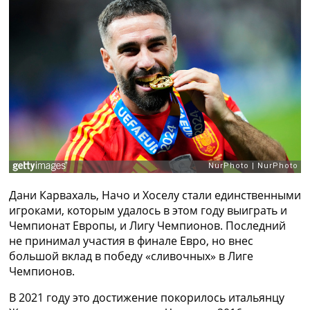
Рейтинг ФИФА
ТВ программа
RU
UA
Categories
Главная
Новости футбола
Видео
Трансферы
Новости футбола Украины
Дани Карвахаль, Начо и Хоселу стали единственными
Последние комментарии
игроками, которым удалось в этом году выиграть и
Конкурс прогнозов
Чемпионат Европы, и Лигу Чемпионов. Последний
Логин
не принимал участия в финале Евро, но внес
Рейтинги
большой вклад в победу «сливочных» в Лиге
Правила
Чемпионов.
Коллективный прогноз
Турниры
В 2021 году это достижение покорилось итальянцу
Чемпионат Мира