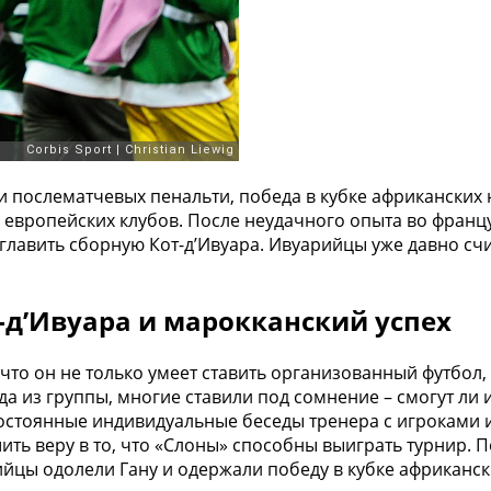
 послематчевых пенальти, победа в кубке африканских
 европейских клубов. После неудачного опыта во фран
главить сборную Кот-д’Ивуара. Ивуарийцы уже давно сч
-д’Ивуара и марокканский успех
 что он не только умеет ставить организованный футбол
а из группы, многие ставили под сомнение – смогут ли 
 постоянные индивидуальные беседы тренера с игроками
ить веру в то, что «Слоны» способны выиграть турнир. 
ийцы одолели Гану и одержали победу в кубке африканск