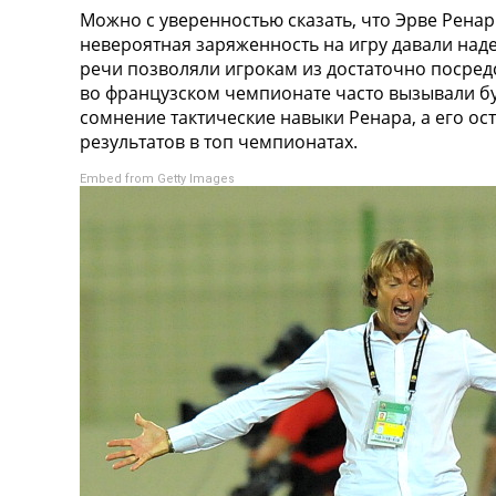
Можно с уверенностью сказать, что Эрве Рена
Турниры
невероятная заряженность на игру давали над
Чемпионат Мира
речи позволяли игрокам из достаточно посредс
Украина. Премьер-Лига
во французском чемпионате часто вызывали б
Украина. Первая Лига
сомнение тактические навыки Ренара, а его о
Лига Чемпионов
результатов в топ чемпионатах.
Англия. Премьер Лига
Испания. Ла Лига
Embed from Getty Images
Другие Турниры >>>
Таблицы
Таблицы групп Чемпионата Мира
Украина. Премьер-Лига
Украина. Первая Лига
Лига Чемпионов. Таблицы групп
Англия. Премьер-Лига
Испания. Ла Лига
Все таблицы >>>
Рейтинги
Рейтинг стран УЕФА
Рейтинг клубов УЕФА
Рейтинг ФИФА