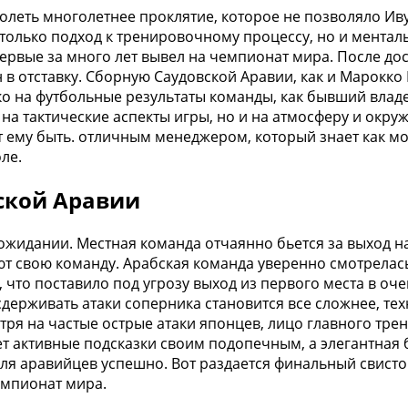
долеть многолетнее проклятие, которое не позволяло Ив
только подход к тренировочному процессу, но и менталь
ервые за много лет вывел на чемпионат мира. После дос
 в отставку. Сборную Саудовской Аравии, как и Марокко
ько на футбольные результаты команды, как бывший вла
а тактические аспекты игры, но и на атмосферу и окруж
т ему быть. отличным менеджером, который знает как м
ле.
вской Аравии
 ожидании. Местная команда отчаянно бьется за выход 
т свою команду. Арабская команда уверенно смотрелась
 что поставило под угрозу выход из первого места в оч
 сдерживать атаки соперника становится все сложнее, 
тря на частые острые атаки японцев, лицо главного тре
ет активные подсказки своим подопечным, а элегантная
 для аравийцев успешно. Вот раздается финальный свист
емпионат мира.