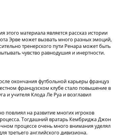
ия этого материала является рассказ истории
бота Эрве может вызвать много разных эмоций,
сительно тренерского пути Ренара может быть
пытывать чувство равнодушия и инертности.
После окончания футбольной карьеры француз
вестном французском клубе стало повышение в
а и учителя Клода Ле Руа и возглавил
но повлиял на развитие многих игроков
процесса. Тогдашний вратарь Кембриджа Джон
вочном процессе очень много внимания уделял
ля третьего английского дивизиона.