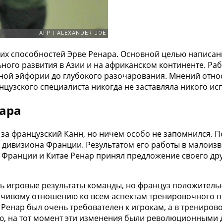
ких способностей Эрве Ренара. Основной целью написан
ного развития в Азии и на африканском континенте. Ра
умной эйфории до глубокого разочарования. Мнений отно
нцузского специалиста никогда не заставляла никого ис
ара
за французский Канн, но ничем особо не запомнился. 
го дивизиона Франции. Результатом его работы в малоиз
Франции и Китае Ренар принял предложение своего друг
ть игровые результаты команды, но француз положитель
рчивому отношению ко всем аспектам тренировочного 
о Ренар был очень требователен к игрокам, а в трениро
, на тот момент эти изменения были революционными д