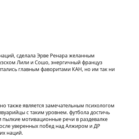
 наций, сделала Эрве Ренара желанным
цузском Лили и Сошо, энергичный француз
итались главным фаворитами КАН, но им так ни
, но также является замечательным психологом
ивуарийцы с таким уровнем. футбола достичь
 и пылкие мотивационные речи в раздевалке
После уверенных побед над Алжиром и ДР
их наций.