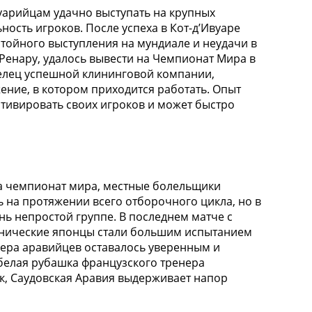
уарийцам удачно выступать на крупных
ность игроков. После успеха в Кот-д’Ивуаре
тойного выступления на мундиале и неудачи в
 Ренару, удалось вывести на Чемпионат Мира в
делец успешной клининговой компании,
ение, в котором приходится работать. Опыт
отивировать своих игроков и может быстро
на чемпионат мира, местные болельщики
 на протяжении всего отборочного цикла, но в
ень непростой группе. В последнем матче с
технические японцы стали большим испытанием
нера аравийцев оставалось уверенным и
 белая рубашка французского тренера
ок, Саудовская Аравия выдерживает напор