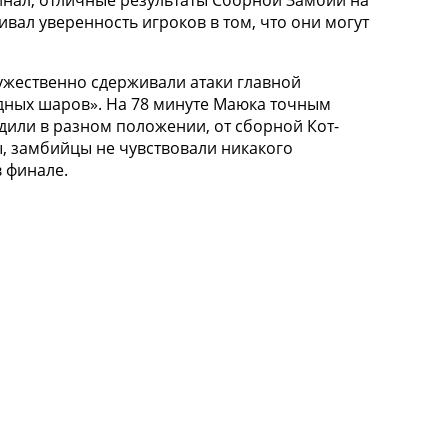
инал, отличные результаты Сборной Замбии на
ал уверенность игроков в том, что они могут
ужественно сдерживали атаки главной
едных шаров». На 78 минуте Маюка точным
дили в разном положении, от сборной Кот-
ды, замбийцы не чувствовали никакого
в финале.