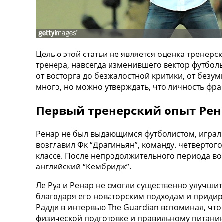
ТВ программа
RU
UA
Целью этой статьи не является оценка тренерс
Categories
тренера, навсегда изменившего вектор футболь
от восторга до безжалостной критики, от без
Главная
много, но можно утверждать, что личность фра
Новости футбола
Видео
Первый тренерский опыт Рен
Трансферы
Новости футбола Украины
Последние комментарии
Ренар не был выдающимся футболистом, играл 
Конкурс прогнозов
возглавил Фк “Драгиньян”, команду. четверто
Логин
классе. После непродолжительного периода во 
Рейтинги
английский “Кембридж”.
Правила
Ле Руа и Ренар не смогли существенно улучши
Коллективный прогноз
благодаря его новаторским подходам и приди
Турниры
Радди в интервью The Guardian вспоминал, чт
Чемпионат Мира
физической подготовке и правильному питанию
Украина. Премьер-Лига