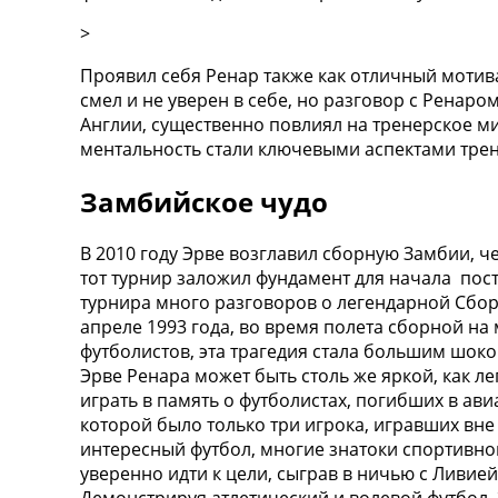
Украина. Первая Лига
>
Лига Чемпионов
Англия. Премьер Лига
Проявил себя Ренар также как отличный мотива
Испания. Ла Лига
смел и не уверен в себе, но разговор с Ренар
Другие Турниры >>>
Англии, существенно повлиял на тренерское м
Таблицы
ментальность стали ключевыми аспектами тре
Таблицы групп Чемпионата Мира
Украина. Премьер-Лига
Замбийское чудо
Украина. Первая Лига
Лига Чемпионов. Таблицы групп
В 2010 году Эрве возглавил сборную Замбии, 
Англия. Премьер-Лига
тот турнир заложил фундамент для начала пос
Испания. Ла Лига
турнира много разговоров о легендарной Сбор
Все таблицы >>>
апреле 1993 года, во время полета сборной на
Рейтинги
футболистов, эта трагедия стала большим шоко
Рейтинг стран УЕФА
Эрве Ренара может быть столь же яркой, как л
Рейтинг клубов УЕФА
играть в память о футболистах, погибших в ав
Рейтинг ФИФА
которой было только три игрока, игравших вне
ТВ программа
интересный футбол, многие знатоки спортивно
уверенно идти к цели, сыграв в ничью с Ливие