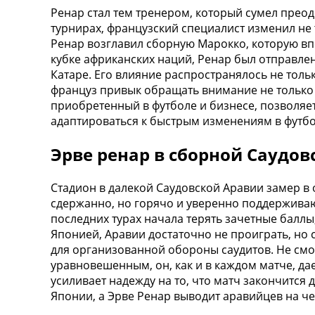
Ренар стал тем тренером, который сумел прео
турнирах, французский специалист изменил не 
Ренар возглавил сборную Марокко, которую вп
кубке африканских наций, Ренар был отправлен
Катаре. Его влияние распространялось не тол
француз привык обращать внимание не только н
приобретенный в футболе и бизнесе, позволяе
адаптироваться к быстрым изменениям в футбо
Эрве ренар в сборной Саудо
Стадион в далекой Саудовской Аравии замер в
сдержанно, но горячо и уверенно поддерживаю
последних турах начала терять зачетные баллы,
Японией, Аравии достаточно не проиграть, но
для организованной обороны саудитов. Не смо
уравновешенным, он, как и в каждом матче, да
усиливает надежду на то, что матч закончится
Японии, а Эрве Ренар выводит аравийцев на ч