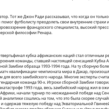
тор. Тот же Джон Ради рассказывал, что когда он тольк
ом помог футболисту преодолеть свои внутренние страхи 
ировоззрение французского специалиста, высокий прес
нерской философии Ренара.
четвертьфинал кубка африканских наций стал отличным 
троения команды, ставшей настоящей сенсацией Кубка А
ной Замбии образца 1993-1994 года. На ту сборную бол
 матч квалификации чемпионата мира в Дакар, произошл
м для всего замбийского народа. Многие эксперты счит
егендарная команда 90-х. Игроки сборной Замбии говори
иакатастрофе 1993 года, весь замбийский народ жил в ож
 Африки, начали турнир по неожиданной победе над Сен
й аналитики сошлись на том, что это была скорее случа
й и одержав тяжелую победу над Экваториальной Гвинеей