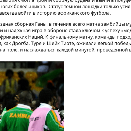
 Замбия смогла пройти сборную Судана и выйти в полуф
огих болельщиков. Статус темной лошадки только усилив
авсегда войти в историю африканского футбола.
здная сборная Ганы, в течение всего матча замбийцы м
и и надежная игра в обороне стала ключом к успеху «м
фриканских Наций. К финальному матчу, команды подхо
и, как Дрогба, Туре и Шейк Тиоте, ожидали легкой побе
на поле. и наслаждаться каждой минутой, проведенной 