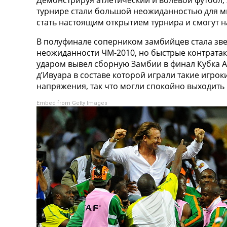
Демонстрируя атлетический и волевой футбол,
турнире стали большой неожиданностью для мн
стать настоящим открытием турнира и смогут н
В полуфинале соперником замбийцев стала зве
неожиданности ЧМ-2010, но быстрые контратак
ударом вывел сборную Замбии в финал Кубка А
д’Ивуара в составе которой играли такие игрок
напряжения, так что могли спокойно выходить 
Embed from Getty Images