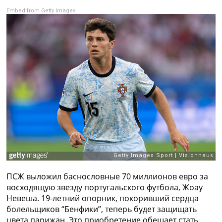
Рейтинг ФИФА
Embed from Getty Images
ТВ программа
RU
UA
Categories
Главная
Новости футбола
Видео
Трансферы
Новости футбола Украины
Последние комментарии
Конкурс прогнозов
Логин
Рейтинги
ПСЖ выложил баснословные 70 миллионов евро за
Правила
восходящую звезду португальского футбола, Жоау
Коллективный прогноз
Невеша. 19-летний опорник, покоривший сердца
Турниры
болельщиков “Бенфики”, теперь будет защищать
Чемпионат Мира
цвета парижан. Это приобретение обещает стать