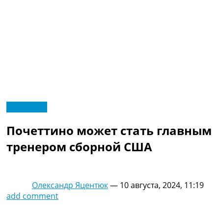
RU
Эксклюзив
UA
Главная
Меню
Почеттино может стать главным
Новости футбола
Видео
тренером сборной США
Трансферы
Новости футбола Украины
Последние комментарии
Олександр Яцентюк
—
10 августа, 2024, 11:19
Конкурс прогнозов
add comment
Логин
Рейтинги
Правила