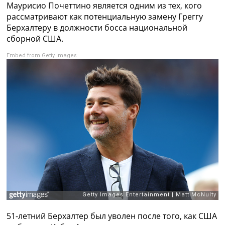
Маурисио Почеттино является одним из тех, кого
Коллективный прогноз
рассматривают как потенциальную замену Греггу
Турниры
Берхалтеру в должности босса национальной
Чемпионат Мира
сборной США.
Украина. Премьер-Лига
Украина. Первая Лига
Embed from Getty Images
Лига Чемпионов
Англия. Премьер Лига
Испания. Ла Лига
Другие Турниры >>>
Таблицы
Таблицы групп Чемпионата Мира
Украина. Премьер-Лига
Украина. Первая Лига
Лига Чемпионов. Таблицы групп
Англия. Премьер-Лига
Испания. Ла Лига
Все таблицы >>>
Рейтинги
Рейтинг стран УЕФА
51-летний Берхалтер был уволен после того, как США
Рейтинг клубов УЕФА