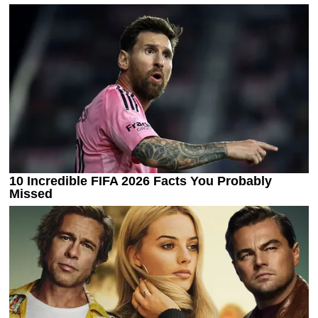
Украина. Премьер-Лига
Украина. Первая Лига
Лига Чемпионов
Англия. Премьер Лига
Испания. Ла Лига
Другие Турниры >>>
Таблицы
Таблицы групп Чемпионата Мира
Украина. Премьер-Лига
Украина. Первая Лига
Лига Чемпионов. Таблицы групп
Англия. Премьер-Лига
Испания. Ла Лига
Все таблицы >>>
Рейтинги
Рейтинг стран УЕФА
Рейтинг клубов УЕФА
Рейтинг ФИФА
ТВ программа