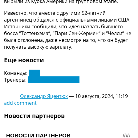
выбыли из Кубка Америки на групповом этапе.
Рейтинг ФИФА
ТВ программа
Известно, что вместе с другими 52-летний
аргентинец общался с официальными лицами США.
RU
Источники сообщили, что идея назвать бывшего
UA
босса “Тоттенхэма”, “Пари Сен-Жермен” и “Челси” не
была отклонена, даже несмотря на то, что он будет
Categories
получать высокую зарплату.
Главная
Еще новости
Новости футбола
Видео
Команды:
США
Трансферы
Тренеры:
Маурисио Почеттино
Новости футбола Украины
Последние комментарии
Конкурс прогнозов
Олександр Яцентюк
—
10 августа, 2024, 11:19
Логин
add comment
Рейтинги
Новости партнеров
Правила
Коллективный прогноз
Турниры
Чемпионат Мира