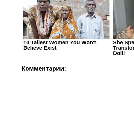
Украина. Первая Лига
Лига Чемпионов
Англия. Премьер Лига
Испания. Ла Лига
Другие Турниры >>>
Таблицы
Таблицы групп Чемпионата Мира
Украина. Премьер-Лига
Украина. Первая Лига
Лига Чемпионов. Таблицы групп
Комментарии:
Англия. Премьер-Лига
Испания. Ла Лига
Все таблицы >>>
Рейтинги
Рейтинг стран УЕФА
Рейтинг клубов УЕФА
Рейтинг ФИФА
ТВ программа