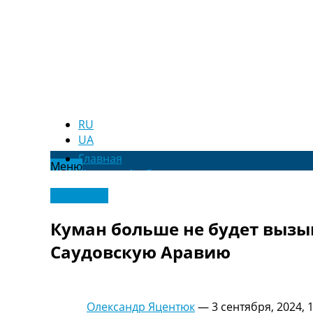
RU
UA
Главная
Меню
Новости футбола
Видео
Эксклюзив
Трансферы
Новости футбола Украины
Куман больше не будет вызы
Последние комментарии
Саудовскую Аравию
Конкурс прогнозов
Логин
Рейтинги
Правила
Олександр Яцентюк
—
3 сентября, 2024, 
Коллективный прогноз