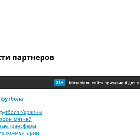
сти партнеров
21+
Матеріали сайту призначені для о
 футбола
футбола Украины
бзоры матчей
ные трансферы
ие комментарии