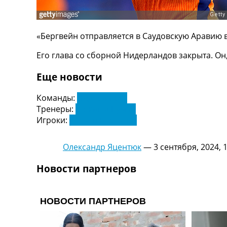
ТВ программа
RU
«Бергвейн отправляется в Саудовскую Аравию в
UA
Его глава со сборной Нидерландов закрыта. Он, 
Categories
Еще новости
Главная
Новости футбола
Команды:
Нидерланды
Видео
Тренеры:
Рональд Куман
Трансферы
Игроки:
Стивен Бергвейн
Новости футбола Украины
Последние комментарии
Конкурс прогнозов
Олександр Яцентюк
—
3 сентября, 2024, 
Логин
Новости партнеров
Рейтинги
Правила
Коллективный прогноз
Турниры
Чемпионат Мира
Украина. Премьер-Лига