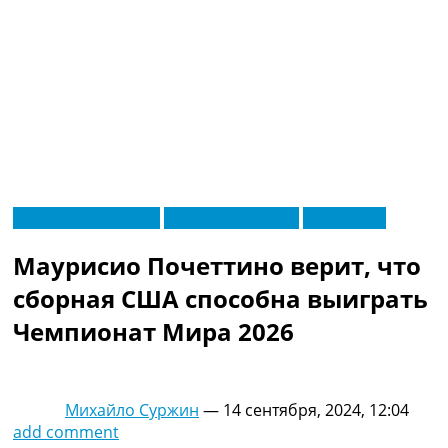
RU
Северная Америка
Чемпионат Мира
Эксклюзив
UA
Главная
Меню
Маурисио Почеттино верит, что
Новости футбола
Видео
сборная США способна выиграть
Трансферы
Чемпионат Мира 2026
Новости футбола Украины
Последние комментарии
Конкурс прогнозов
Логин
Михайло Суржин
—
14 сентября, 2024, 12:04
Рейтинги
add comment
Правила