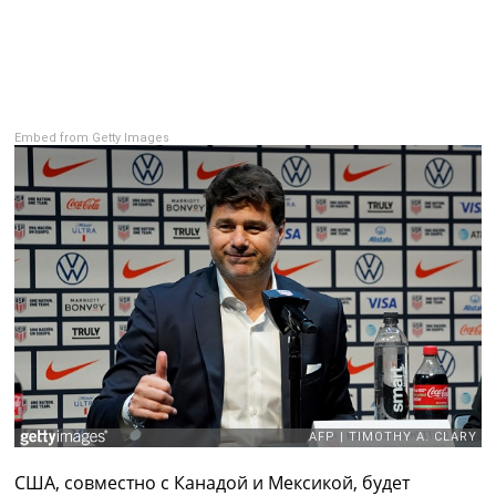
Рейтинг ФИФА
ТВ программа
RU
UA
Embed from Getty Images
Categories
Главная
Новости футбола
Видео
Трансферы
Новости футбола Украины
Последние комментарии
Конкурс прогнозов
Логин
Рейтинги
Правила
Коллективный прогноз
Турниры
США, совместно с Канадой и Мексикой, будет
Чемпионат Мира