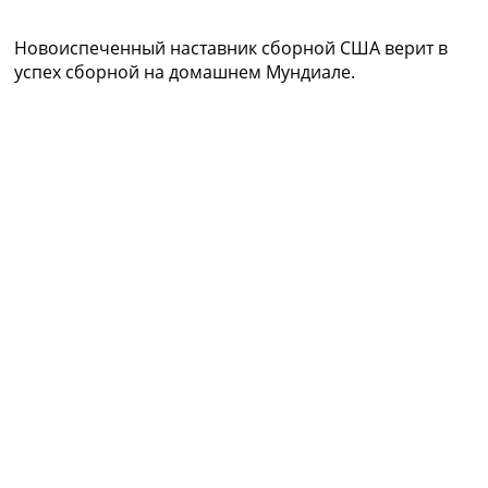
Коллективный прогноз
Турниры
Новоиспеченный наставник сборной США верит в
Чемпионат Мира
успех сборной на домашнем Мундиале.
Украина. Премьер-Лига
Украина. Первая Лига
Лига Чемпионов
Англия. Премьер Лига
Испания. Ла Лига
Другие Турниры >>>
Таблицы
Таблицы групп Чемпионата Мира
Украина. Премьер-Лига
Украина. Первая Лига
Лига Чемпионов. Таблицы групп
Англия. Премьер-Лига
Испания. Ла Лига
Все таблицы >>>
Рейтинги
Рейтинг стран УЕФА
Рейтинг клубов УЕФА