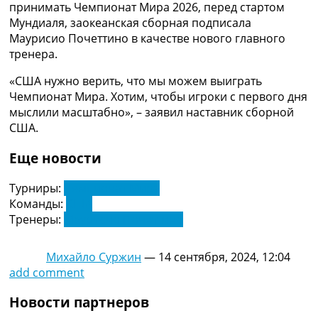
принимать Чемпионат Мира 2026, перед стартом
Украина. Премьер-Лига
Мундиаля, заокеанская сборная подписала
Украина. Первая Лига
Маурисио Почеттино в качестве нового главного
Лига Чемпионов
тренера.
Англия. Премьер Лига
Испания. Ла Лига
«США нужно верить, что мы можем выиграть
Другие Турниры >>>
Чемпионат Мира. Хотим, чтобы игроки с первого дня
Таблицы
мыслили масштабно», – заявил наставник сборной
Таблицы групп Чемпионата Мира
США.
Украина. Премьер-Лига
Украина. Первая Лига
Еще новости
Лига Чемпионов. Таблицы групп
Англия. Премьер-Лига
Турниры:
Чемпионат Мира
Испания. Ла Лига
Команды:
США
Все таблицы >>>
Тренеры:
Маурисио Почеттино
Рейтинги
Рейтинг стран УЕФА
Михайло Суржин
—
14 сентября, 2024, 12:04
Рейтинг клубов УЕФА
add comment
Рейтинг ФИФА
ТВ программа
Новости партнеров