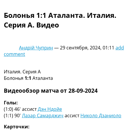
Коллективный прогноз
Турниры
Болонья 1:1 Аталанта. Италия.
Чемпионат Мира
Серия A. Видео
Украина. Премьер-Лига
Украина. Первая Лига
Лига Чемпионов
Англия. Премьер Лига
Андрій Чуприн
—
29 сентября, 2024, 01:11
add
Испания. Ла Лига
comment
Другие Турниры >>>
Таблицы
Таблицы групп Чемпионата Мира
Италия. Серия A
Украина. Премьер-Лига
Болонья
1:1
Аталанта
Украина. Первая Лига
Лига Чемпионов. Таблицы групп
Видеообзор матча от 28-09-2024
Англия. Премьер-Лига
Испания. Ла Лига
Голы:
Все таблицы >>>
(1:0) 46′
ассист
Дэн Ндойе
Рейтинги
(1:1) 90′
Лазар Самарджич
ассист
Николо Дзаниоло
Рейтинг стран УЕФА
Карточки:
Рейтинг клубов УЕФА