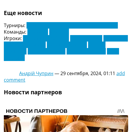
Еще новости
Турниры:
Чемпионат Италии по футболу. Серия А
Команды:
Аталанта
Болонья
Игроки:
Джованни Фаббиан
Джон Люкуми
Дэн Ндойе
Лазар Самарджич
Лукаш Скорупски
Николо
Дзаниоло
Одилон Косуноу
Рауль Белланова
Ремо
Фройлер
Андрій Чуприн
—
29 сентября, 2024, 01:11
add
comment
Новости партнеров