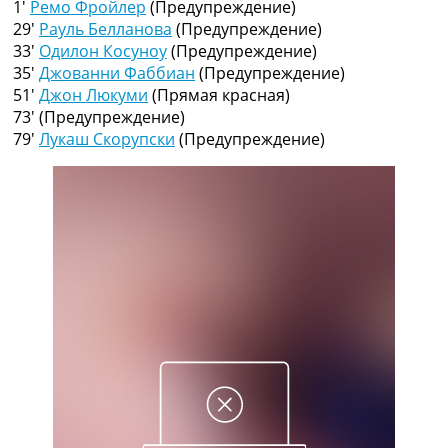
1′
Ремо Фройлер
(Предупреждение)
Рейтинг ФИФА
29′
Рауль Белланова
(Предупреждение)
ТВ программа
33′
Одилон Косуноу
(Предупреждение)
RU
35′
Джованни Фаббиан
(Предупреждение)
UA
51′
Джон Люкуми
(Прямая красная)
73′
(Предупреждение)
Categories
79′
Лукаш Скорупски
(Предупреждение)
Главная
Новости футбола
Видео
Трансферы
Новости футбола Украины
Последние комментарии
Конкурс прогнозов
Логин
Рейтинги
Правила
Коллективный прогноз
Турниры
Чемпионат Мира