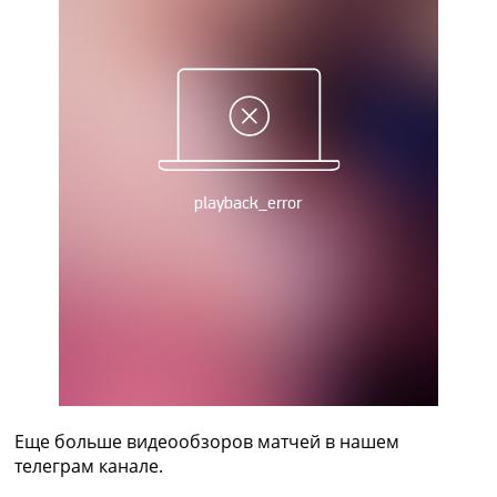
Рейтинг ФИФА
ТВ программа
RU
UA
Categories
Главная
Новости футбола
Видео
Трансферы
Новости футбола Украины
Последние комментарии
Конкурс прогнозов
Логин
Рейтинги
Правила
Коллективный прогноз
Еще больше видеообзоров матчей в нашем
Турниры
телеграм канале.
Чемпионат Мира