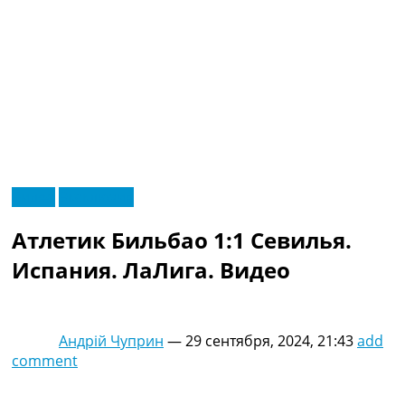
RU
Видео
Эксклюзив
UA
Главная
Меню
Атлетик Бильбао 1:1 Севилья.
Новости футбола
Видео
Испания. ЛаЛига. Видео
Трансферы
Новости футбола Украины
Последние комментарии
Андрій Чуприн
—
29 сентября, 2024, 21:43
add
Конкурс прогнозов
comment
Логин
Рейтинги
Правила