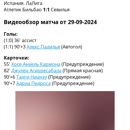
Испания. ЛаЛига
Коллективный прогноз
Атлетик Бильбао
1:1
Севилья
Турниры
Чемпионат Мира
Видеообзор матча от 29-09-2024
Украина. Премьер-Лига
Украина. Первая Лига
Голы:
Лига Чемпионов
(1:0) 36′
ассист
Англия. Премьер Лига
(1:1) 90’+3
Алекс Падилья
(Автогол)
Испания. Ла Лига
Другие Турниры >>>
Карточки:
Таблицы
55′
Хосе Анхель Кармона
(Предупреждение)
Таблицы групп Чемпионата Мира
82′
Джулен Агирресабала
(Прямая красная)
Украина. Премьер-Лига
90’+6
Танги Нианзу
(Предупреждение)
Украина. Первая Лига
90’+7
Адриа Педроса
(Предупреждение)
Лига Чемпионов. Таблицы групп
Англия. Премьер-Лига
Испания. Ла Лига
Все таблицы >>>
Рейтинги
Рейтинг стран УЕФА
Рейтинг клубов УЕФА