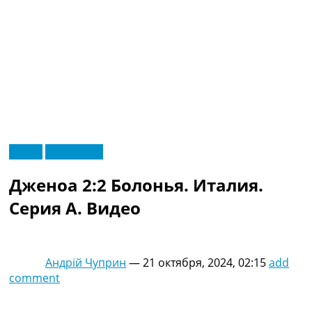
RU
Видео
Эксклюзив
UA
Главная
Меню
Дженоа 2:2 Болонья. Италия.
Новости футбола
Видео
Серия A. Видео
Трансферы
Новости футбола Украины
Последние комментарии
Андрій Чуприн
—
21 октября, 2024, 02:15
add
Конкурс прогнозов
comment
Логин
Рейтинги
Правила