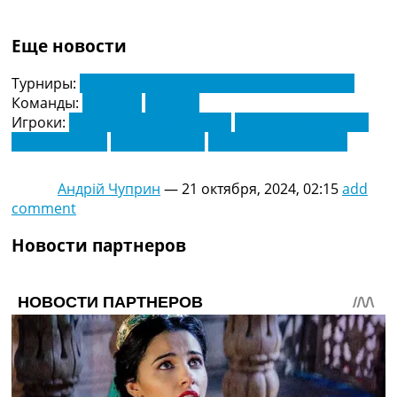
Еще новости
Турниры:
Чемпионат Италии по футболу. Серия А
Команды:
Болонья
Дженоа
Игроки:
Аарон Мартин Карикол
Андреа Пинамонти
Йенс Одгаард
Никола Моро
Риккардо Орсолини
Андрій Чуприн
—
21 октября, 2024, 02:15
add
comment
Новости партнеров