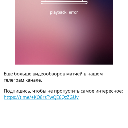
Украина. Премьер-Лига
Украина. Первая Лига
Лига Чемпионов
Англия. Премьер Лига
Испания. Ла Лига
Другие Турниры >>>
Таблицы
Таблицы групп Чемпионата Мира
Украина. Премьер-Лига
Украина. Первая Лига
Лига Чемпионов. Таблицы групп
Англия. Премьер-Лига
Еще больше видеообзоров матчей в нашем
Испания. Ла Лига
телеграм канале.
Все таблицы >>>
Подпишись, чтобы не пропустить самое интересное:
Рейтинги
https://t.me/+KO8rsTwQE6QzZGUy
Рейтинг стран УЕФА
Рейтинг клубов УЕФА
Рейтинг ФИФА
ТВ программа