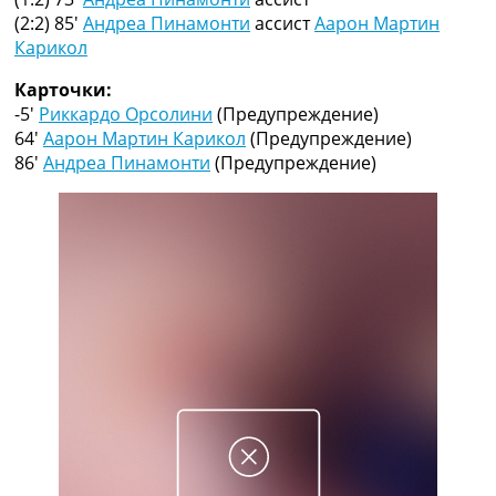
Рейтинг ФИФА
(2:2) 85′
Андреа Пинамонти
ассист
Аарон Мартин
ТВ программа
Карикол
RU
Карточки:
UA
-5′
Риккардо Орсолини
(Предупреждение)
64′
Аарон Мартин Карикол
(Предупреждение)
Categories
86′
Андреа Пинамонти
(Предупреждение)
Главная
Новости футбола
Видео
Трансферы
Новости футбола Украины
Последние комментарии
Конкурс прогнозов
Логин
Рейтинги
Правила
Коллективный прогноз
Турниры
Чемпионат Мира