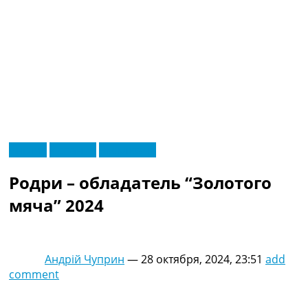
RU
Англия
Испания
Эксклюзив
UA
Главная
Меню
Родри – обладатель “Золотого
Новости футбола
Видео
мяча” 2024
Трансферы
Новости футбола Украины
Последние комментарии
Андрій Чуприн
—
28 октября, 2024, 23:51
add
Конкурс прогнозов
comment
Логин
Рейтинги
Правила