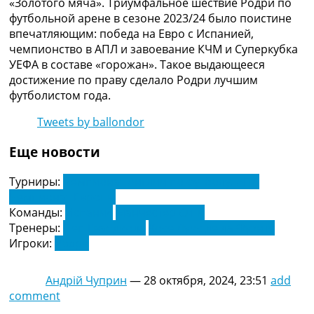
«Золотого мяча». Триумфальное шествие Родри по
Рейтинг ФИФА
футбольной арене в сезоне 2023/24 было поистине
ТВ программа
впечатляющим: победа на Евро с Испанией,
чемпионство в АПЛ и завоевание КЧМ и Суперкубка
RU
УЕФА в составе «горожан». Такое выдающееся
UA
достижение по праву сделало Родри лучшим
Categories
футболистом года.
Tweets by ballondor
Главная
Новости футбола
Еще новости
Видео
Трансферы
Турниры:
Чемпионат Англии по футболу. АПЛ
Новости футбола Украины
Чемпионат Европы
Последние комментарии
Команды:
Испания
Манчестер Сити
Конкурс прогнозов
Тренеры:
Пеп Гвардиола
Хосе Луис де ла Фуэнте
Логин
Игроки:
Родри
Рейтинги
Правила
Коллективный прогноз
Андрій Чуприн
—
28 октября, 2024, 23:51
add
Турниры
comment
Чемпионат Мира