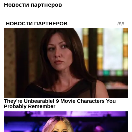
Новости партнеров
Украина. Премьер-Лига
Украина. Первая Лига
Лига Чемпионов
Англия. Премьер Лига
Испания. Ла Лига
Другие Турниры >>>
Таблицы
Таблицы групп Чемпионата Мира
Украина. Премьер-Лига
Украина. Первая Лига
Лига Чемпионов. Таблицы групп
Англия. Премьер-Лига
Испания. Ла Лига
Все таблицы >>>
Рейтинги
Рейтинг стран УЕФА
Рейтинг клубов УЕФА
Рейтинг ФИФА
ТВ программа