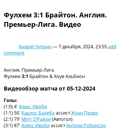
Коллективный прогноз
Турниры
Фулхем 3:1 Брайтон. Англия.
Чемпионат Мира
Премьер-Лига. Видео
Украина. Премьер-Лига
Украина. Первая Лига
Лига Чемпионов
Англия. Премьер Лига
Андрій Чуприн
—
7 декабря, 2024, 23:55
add
Испания. Ла Лига
comment
Другие Турниры >>>
Таблицы
Таблицы групп Чемпионата Мира
Англия. Премьер-Лига
Украина. Премьер-Лига
Фулхем
3:1
Брайтон & Хоув Альбион
Украина. Первая Лига
Лига Чемпионов. Таблицы групп
Видеообзор матча от 05-12-2024
Англия. Премьер-Лига
Испания. Ла Лига
Голы:
Все таблицы >>>
(1:0) 4′
Алекс Ивоби
Рейтинги
(1:1) 56′
Карлос Балеба
ассист
Жуан Педро
Рейтинг стран УЕФА
(2:1) 79′
Мэтт О’Райли
(Автогол)
Рейтинг клубов УЕФА
(3:1) 87′
Алекс Ивоби
ассист
Антони Робинсон