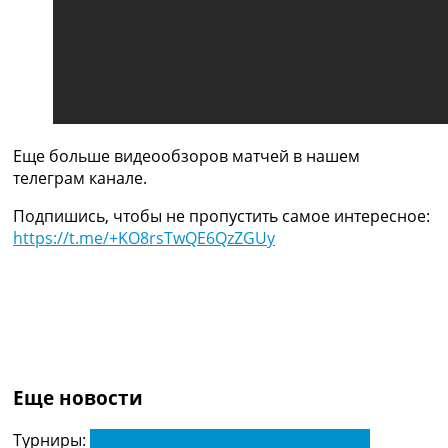
Украина. Премьер-Лига
Украина. Первая Лига
Лига Чемпионов
Англия. Премьер Лига
Испания. Ла Лига
Другие Турниры >>>
Таблицы
Еще больше видеообзоров матчей в нашем
Таблицы групп Чемпионата Мира
телеграм канале.
Украина. Премьер-Лига
Украина. Первая Лига
Подпишись, чтобы не пропустить самое интересное:
Лига Чемпионов. Таблицы групп
https://t.me/+KO8rsTwQE6QzZGUy
Англия. Премьер-Лига
Испания. Ла Лига
Все таблицы >>>
Рейтинги
Рейтинг стран УЕФА
Рейтинг клубов УЕФА
Рейтинг ФИФА
Еще новости
ТВ программа
Турниры:
Чемпионат Англии по футболу. АПЛ