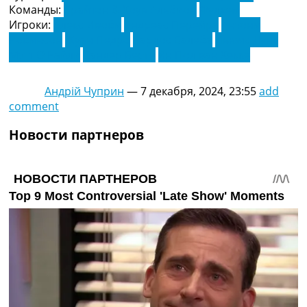
Команды:
Брайтон & Хоув Альбион
Фулхем
Игроки:
Алекс Ивоби
Андреас Перейра
Антони
Робинсон
Жуан Педро
Карлос Балеба
Льюис Дунк
Мэтт О'Райли
Сандер Берге
Ян Пол ван Хекке
Андрій Чуприн
—
7 декабря, 2024, 23:55
add
comment
Новости партнеров