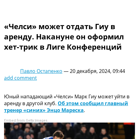
Коллективный прогноз
Турниры
Чемпионат Мира
«Челси» может отдать Гиу в
Украина. Премьер-Лига
Украина. Первая Лига
аренду. Накануне он оформил
Лига Чемпионов
хет-трик в Лиге Конференций
Англия. Премьер Лига
Испания. Ла Лига
Другие Турниры >>>
Таблицы
Павло Остапенко
—
20 декабря, 2024, 09:44
Таблицы групп Чемпионата Мира
add comment
Украина. Премьер-Лига
Украина. Первая Лига
Лига Чемпионов. Таблицы групп
Юный нападающий «Челси» Марк Гиу может уйти в
Англия. Премьер-Лига
аренду в другой клуб.
Об этом сообщил главный
Испания. Ла Лига
тренер «синих» Энцо Мареска
.
Все таблицы >>>
Embed from Getty Images
Рейтинги
Рейтинг стран УЕФА
Рейтинг клубов УЕФА