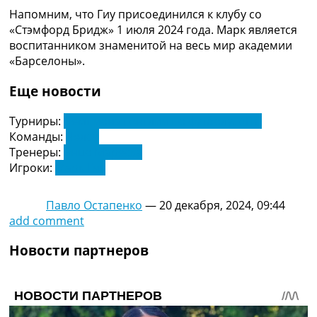
Украина. Премьер-Лига
Напомним, что Гиу присоединился к клубу со
Украина. Первая Лига
«Стэмфорд Бридж» 1 июля 2024 года. Марк является
Лига Чемпионов
воспитанником знаменитой на весь мир академии
Англия. Премьер Лига
«Барселоны».
Испания. Ла Лига
Другие Турниры >>>
Еще новости
Таблицы
Таблицы групп Чемпионата Мира
Турниры:
Чемпионат Англии по футболу. АПЛ
Украина. Премьер-Лига
Команды:
Челси
Украина. Первая Лига
Тренеры:
Энцо Мареска
Лига Чемпионов. Таблицы групп
Игроки:
Марк Гиу
Англия. Премьер-Лига
Испания. Ла Лига
Павло Остапенко
—
20 декабря, 2024, 09:44
Все таблицы >>>
add comment
Рейтинги
Рейтинг стран УЕФА
Новости партнеров
Рейтинг клубов УЕФА
Рейтинг ФИФА
ТВ программа