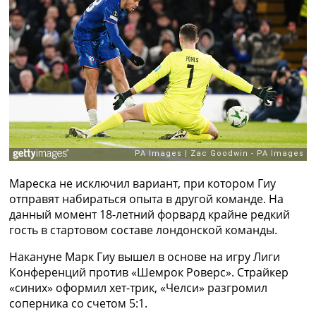
Рейтинг ФИФА
ТВ программа
RU
UA
Categories
Главная
Новости футбола
Видео
Трансферы
Мареска не исключил вариант, при котором Гиу
Новости футбола Украины
отправят набираться опыта в другой команде. На
Последние комментарии
данный момент 18-летний форвард крайне редкий
Конкурс прогнозов
гость в стартовом составе лондонской команды.
Логин
Рейтинги
Накануне Марк Гиу вышел в основе на игру Лиги
Правила
Конференций против «Шемрок Роверс». Страйкер
Коллективный прогноз
«синих» оформил хет-трик, «Челси» разгромил
Турниры
соперника со счетом 5:1.
Чемпионат Мира