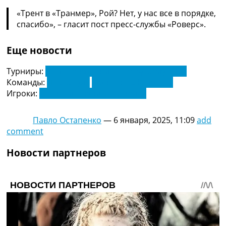
Украина. Премьер-Лига
«Трент в «Транмер», Рой? Нет, у нас все в порядке,
Украина. Первая Лига
спасибо», – гласит пост пресс-службы «Роверс».
Лига Чемпионов
Англия. Премьер Лига
Еще новости
Испания. Ла Лига
Другие Турниры >>>
Турниры:
Чемпионат Англии по футболу. АПЛ
Таблицы
Команды:
Ливерпуль
Манчестер Юнайтед
Таблицы групп Чемпионата Мира
Игроки:
Трент Александер-Арнольд
Украина. Премьер-Лига
Украина. Первая Лига
Лига Чемпионов. Таблицы групп
Павло Остапенко
—
6 января, 2025, 11:09
add
Англия. Премьер-Лига
comment
Испания. Ла Лига
Новости партнеров
Все таблицы >>>
Рейтинги
Рейтинг стран УЕФА
Рейтинг клубов УЕФА
Рейтинг ФИФА
ТВ программа