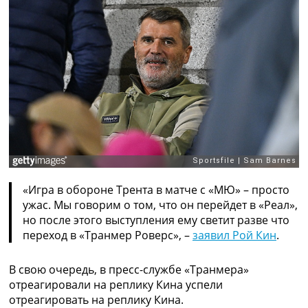
Рейтинг ФИФА
ТВ программа
RU
UA
Categories
Главная
Новости футбола
Видео
Трансферы
Новости футбола Украины
«Игра в обороне Трента в матче с «МЮ» – просто
Последние комментарии
ужас. Мы говорим о том, что он перейдет в «Реал»,
Конкурс прогнозов
но после этого выступления ему светит разве что
Логин
переход в «Транмер Роверс», –
заявил Рой Кин
.
Рейтинги
Правила
В свою очередь, в пресс-службе «Транмера»
Коллективный прогноз
отреагировали на реплику Кина успели
Турниры
отреагировать на реплику Кина.
Чемпионат Мира