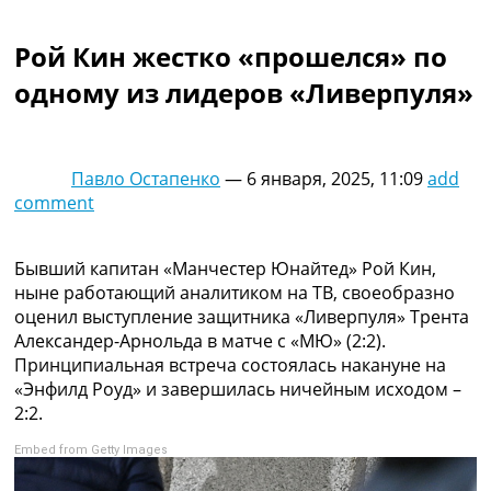
Коллективный прогноз
Турниры
Рой Кин жестко «прошелся» по
Чемпионат Мира
одному из лидеров «Ливерпуля»
Украина. Премьер-Лига
Украина. Первая Лига
Лига Чемпионов
Англия. Премьер Лига
Павло Остапенко
—
6 января, 2025, 11:09
add
Испания. Ла Лига
comment
Другие Турниры >>>
Таблицы
Таблицы групп Чемпионата Мира
Бывший капитан «Манчестер Юнайтед» Рой Кин,
Украина. Премьер-Лига
ныне работающий аналитиком на ТВ, своеобразно
Украина. Первая Лига
оценил выступление защитника «Ливерпуля» Трента
Лига Чемпионов. Таблицы групп
Александер-Арнольда в матче с «МЮ» (2:2).
Англия. Премьер-Лига
Принципиальная встреча состоялась накануне на
Испания. Ла Лига
«Энфилд Роуд» и завершилась ничейным исходом –
Все таблицы >>>
2:2.
Рейтинги
Embed from Getty Images
Рейтинг стран УЕФА
Рейтинг клубов УЕФА