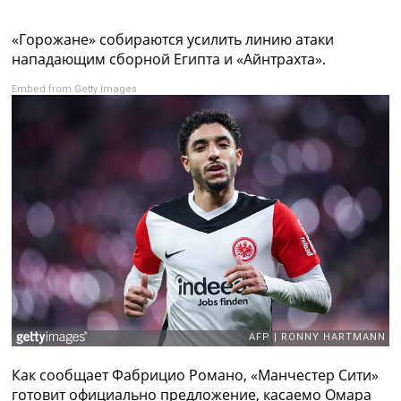
Коллективный прогноз
Турниры
«Горожане» собираются усилить линию атаки
Чемпионат Мира
нападающим сборной Египта и «Айнтрахта».
Украина. Премьер-Лига
Embed from Getty Images
Украина. Первая Лига
Лига Чемпионов
Англия. Премьер Лига
Испания. Ла Лига
Другие Турниры >>>
Таблицы
Таблицы групп Чемпионата Мира
Украина. Премьер-Лига
Украина. Первая Лига
Лига Чемпионов. Таблицы групп
Англия. Премьер-Лига
Испания. Ла Лига
Все таблицы >>>
Рейтинги
Рейтинг стран УЕФА
Как сообщает Фабрицио Романо, «Манчестер Сити»
Рейтинг клубов УЕФА
готовит официально предложение, касаемо Омара