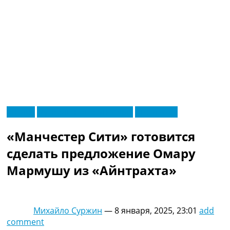
RU
Англия
Футбольные трансферы
Эксклюзив
UA
Главная
Меню
«Манчестер Сити» готовится
Новости футбола
Видео
сделать предложение Омару
Трансферы
Мармушу из «Айнтрахта»
Новости футбола Украины
Последние комментарии
Конкурс прогнозов
Логин
Михайло Суржин
—
8 января, 2025, 23:01
add
Рейтинги
comment
Правила