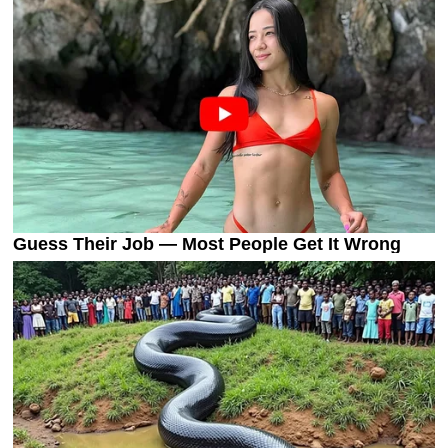
Украина. Премьер-Лига
Украина. Первая Лига
Лига Чемпионов
Англия. Премьер Лига
Испания. Ла Лига
Другие Турниры >>>
Таблицы
Таблицы групп Чемпионата Мира
Украина. Премьер-Лига
Украина. Первая Лига
Лига Чемпионов. Таблицы групп
Англия. Премьер-Лига
Испания. Ла Лига
Все таблицы >>>
Рейтинги
Рейтинг стран УЕФА
Рейтинг клубов УЕФА
Рейтинг ФИФА
ТВ программа