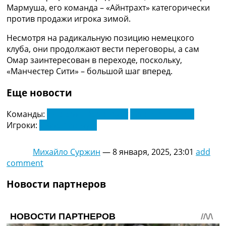
Рейтинг ФИФА
Мармуша, его команда – «Айнтрахт» категорически
ТВ программа
против продажи игрока зимой.
RU
Несмотря на радикальную позицию немецкого
UA
клуба, они продолжают вести переговоры, а сам
Омар заинтересован в переходе, поскольку,
Categories
«Манчестер Сити» – большой шаг вперед.
Главная
Еще новости
Новости футбола
Видео
Команды:
Айнтрахт Франкфурт
Манчестер Сити
Трансферы
Игроки:
Омар Мармуш
Новости футбола Украины
Последние комментарии
Михайло Суржин
—
8 января, 2025, 23:01
add
Конкурс прогнозов
comment
Логин
Рейтинги
Новости партнеров
Правила
Коллективный прогноз
Турниры
Чемпионат Мира