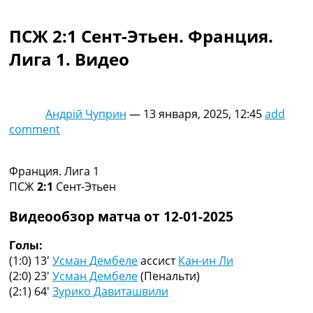
Коллективный прогноз
Турниры
ПСЖ 2:1 Сент-Этьен. Франция.
Чемпионат Мира
Лига 1. Видео
Украина. Премьер-Лига
Украина. Первая Лига
Лига Чемпионов
Англия. Премьер Лига
Андрій Чуприн
—
13 января, 2025, 12:45
add
Испания. Ла Лига
comment
Другие Турниры >>>
Таблицы
Таблицы групп Чемпионата Мира
Франция. Лига 1
Украина. Премьер-Лига
ПСЖ
2:1
Сент-Этьен
Украина. Первая Лига
Лига Чемпионов. Таблицы групп
Видеообзор матча от 12-01-2025
Англия. Премьер-Лига
Испания. Ла Лига
Голы:
Все таблицы >>>
(1:0) 13′
Усман Дембеле
ассист
Кан-ин Ли
Рейтинги
(2:0) 23′
Усман Дембеле
(Пенальти)
Рейтинг стран УЕФА
(2:1) 64′
Зурико Давиташвили
Рейтинг клубов УЕФА