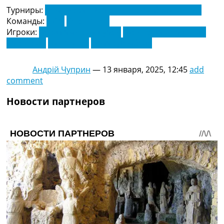
Турниры:
Чемпионат Франции по футболу. Лига 1
Команды:
ПСЖ
Сент-Этьен
Игроки:
Бенджамин Бушуари
Зурико Давиташвили
Кан-ин Ли
Луи Мутон
Усман Дембеле
Андрій Чуприн
—
13 января, 2025, 12:45
add
comment
Новости партнеров