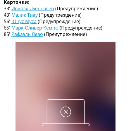
Карточки:
Рейтинг ФИФА
33′
Исмаэль Беннасер
(Предупреждение)
ТВ программа
43′
Малик Тиау
(Предупреждение)
RU
56′
Юнус Муса
(Предупреждение)
UA
65′
Марк-Оливер Кемпф
(Предупреждение)
85′
Рафаэль Леао
(Предупреждение)
Categories
Главная
Новости футбола
Видео
Трансферы
Новости футбола Украины
Последние комментарии
Конкурс прогнозов
Логин
Рейтинги
Правила
Коллективный прогноз
Турниры
Чемпионат Мира