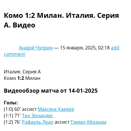
Коллективный прогноз
Турниры
Комо 1:2 Милан. Италия. Серия
Чемпионат Мира
A. Видео
Украина. Премьер-Лига
Украина. Первая Лига
Лига Чемпионов
Англия. Премьер Лига
Андрій Чуприн
—
15 января, 2025, 02:18
add
Испания. Ла Лига
comment
Другие Турниры >>>
Таблицы
Таблицы групп Чемпионата Мира
Италия. Серия A
Украина. Премьер-Лига
Комо
1:2
Милан
Украина. Первая Лига
Лига Чемпионов. Таблицы групп
Видеообзор матча от 14-01-2025
Англия. Премьер-Лига
Испания. Ла Лига
Голы:
Все таблицы >>>
(1:0) 60′
ассист
Максенс Какере
Рейтинги
(1:1) 71′
Тео Эрнандес
Рейтинг стран УЕФА
(1:2) 76′
Рафаэль Леао
ассист
Тэмми Абрахам
Рейтинг клубов УЕФА