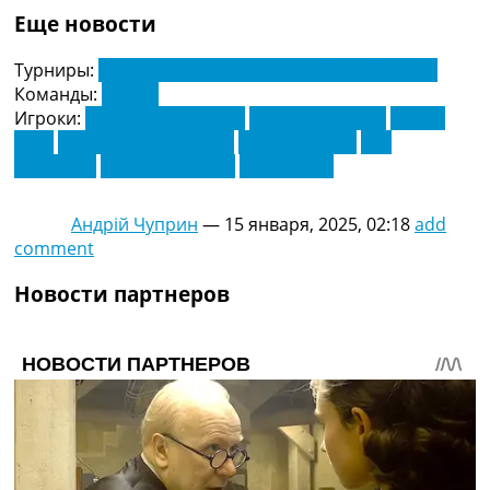
Еще новости
Турниры:
Чемпионат Италии по футболу. Серия А
Команды:
Милан
Игроки:
Исмаэль Беннасер
Максенс Какере
Малик
Тиау
Марк-Оливер Кемпф
Рафаэль Леао
Тео
Эрнандес
Тэмми Абрахам
Юнус Муса
Андрій Чуприн
—
15 января, 2025, 02:18
add
comment
Новости партнеров