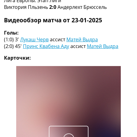
Лига Европы. Этап Лиги
Рейтинг ФИФА
Виктория Пльзень
2:0
Андерлехт Брюссель
ТВ программа
Видеообзор матча от 23-01-2025
RU
UA
Голы:
(1:0) 3′
Лукаш Черв
ассист
Матей Выдра
Categories
(2:0) 45′
Принс Квабена Аду
ассист
Матей Выдра
Главная
Карточки:
Новости футбола
Видео
Трансферы
Новости футбола Украины
Последние комментарии
Конкурс прогнозов
Логин
Рейтинги
Правила
Коллективный прогноз
Турниры
Чемпионат Мира