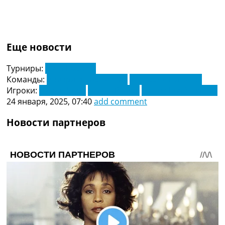
Еще новости
Турниры:
Лига Европы
Команды:
Андерлехт Брюссель
Виктория Пльзень
Игроки:
Лукаш Черв
Матей Выдра
Принс Квабена Аду
24 января, 2025, 07:40
add comment
Новости партнеров