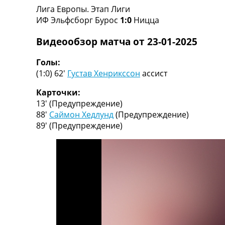
Лига Европы. Этап Лиги
Турниры
ИФ Эльфсборг Бурос
1:0
Ницца
Чемпионат Мира
Украина. Премьер-Лига
Видеообзор матча от 23-01-2025
Украина. Первая Лига
Лига Чемпионов
Голы:
Англия. Премьер Лига
(1:0) 62′
Густав Хенрикссон
ассист
Испания. Ла Лига
Другие Турниры >>>
Карточки:
Таблицы
13′
(Предупреждение)
Таблицы групп Чемпионата Мира
88′
Саймон Хедлунд
(Предупреждение)
Украина. Премьер-Лига
89′
(Предупреждение)
Украина. Первая Лига
Лига Чемпионов. Таблицы групп
Англия. Премьер-Лига
Испания. Ла Лига
Все таблицы >>>
Рейтинги
Рейтинг стран УЕФА
Рейтинг клубов УЕФА
Рейтинг ФИФА