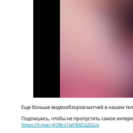
ТВ программа
RU
UA
Categories
Главная
Новости футбола
Видео
Трансферы
Новости футбола Украины
Последние комментарии
Конкурс прогнозов
Логин
Рейтинги
Правила
Еще больше видеообзоров матчей в нашем тел
Коллективный прогноз
Подпишись, чтобы не пропустить самое интере
Турниры
https://t.me/+KO8rsTwQE6QzZGUy
Чемпионат Мира
Украина. Премьер-Лига