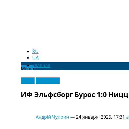
RU
UA
Главная
Меню
Новости футбола
Видео
Видео
Эксклюзив
Трансферы
Новости футбола Украины
ИФ Эльфсборг Бурос 1:0 Ницц
Последние комментарии
Конкурс прогнозов
Логин
Рейтинги
Андрій Чуприн
—
24 января, 2025, 17:31
a
Правила
Коллективный прогноз