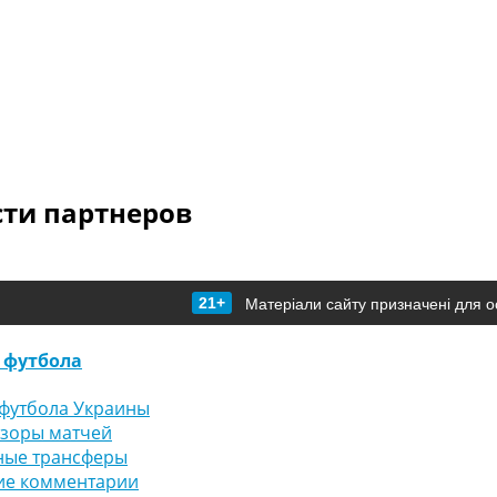
сти партнеров
21+
Матеріали сайту призначені для о
 футбола
футбола Украины
бзоры матчей
ные трансферы
ие комментарии