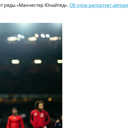
ет ряды «Манчестер Юнайтед».
Об этом рапортует автор