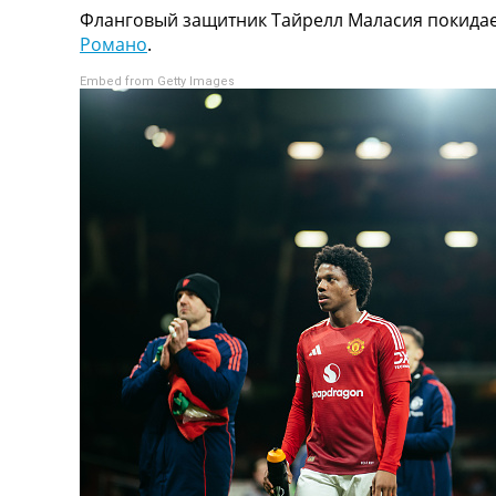
Фланговый защитник Тайрелл Маласия покида
Турниры
Романо
.
Чемпионат Мира
Украина. Премьер-Лига
Embed from Getty Images
Украина. Первая Лига
Лига Чемпионов
Англия. Премьер Лига
Испания. Ла Лига
Другие Турниры >>>
Таблицы
Таблицы групп Чемпионата Мира
Украина. Премьер-Лига
Украина. Первая Лига
Лига Чемпионов. Таблицы групп
Англия. Премьер-Лига
Испания. Ла Лига
Все таблицы >>>
Рейтинги
Рейтинг стран УЕФА
Рейтинг клубов УЕФА
Рейтинг ФИФА