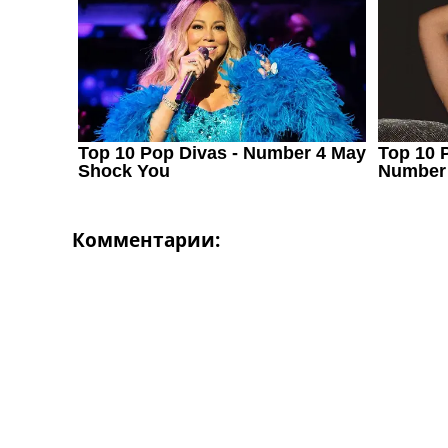
Украина. Первая Лига
Лига Чемпионов
Англия. Премьер Лига
Испания. Ла Лига
Другие Турниры >>>
Таблицы
Таблицы групп Чемпионата Мира
Украина. Премьер-Лига
Украина. Первая Лига
Лига Чемпионов. Таблицы групп
Англия. Премьер-Лига
Комментарии:
Испания. Ла Лига
Все таблицы >>>
Рейтинги
Рейтинг стран УЕФА
Рейтинг клубов УЕФА
Рейтинг ФИФА
ТВ программа