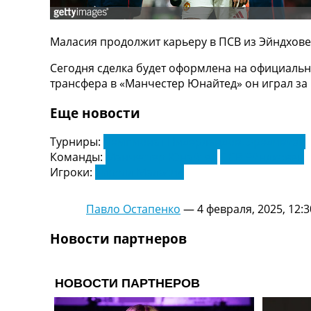
ТВ программа
RU
Маласия продолжит карьеру в ПСВ из Эйндховен
UA
Сегодня сделка будет оформлена на официальн
Categories
трансфера в «Манчестер Юнайтед» он играл за
Главная
Еще новости
Новости футбола
Видео
Турниры:
Чемпионат Нидерландов. Эредивизи
Трансферы
Команды:
Манчестер Юнайтед
ПСВ Эйндховен
Новости футбола Украины
Игроки:
Тирелл Маласия
Последние комментарии
Конкурс прогнозов
Павло Остапенко
—
4 февраля, 2025, 12:3
Логин
Рейтинги
Новости партнеров
Правила
Коллективный прогноз
Турниры
Чемпионат Мира
Украина. Премьер-Лига