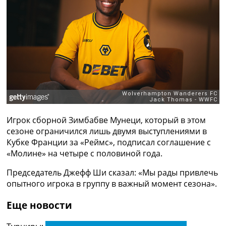
Рейтинг ФИФА
ТВ программа
RU
UA
Categories
Главная
Новости футбола
Видео
Игрок сборной Зимбабве Мунеци, который в этом
Трансферы
сезоне ограничился лишь двумя выступлениями в
Новости футбола Украины
Кубке Франции за «Реймс», подписал соглашение с
Последние комментарии
«Молине» на четыре с половиной года.
Конкурс прогнозов
Логин
Председатель Джефф Ши сказал: «Мы рады привлечь
Рейтинги
опытного игрока в группу в важный момент сезона».
Правила
Коллективный прогноз
Еще новости
Турниры
Чемпионат Мира