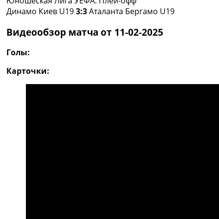
Юношеская Лига УЕФА. Плей-офф
Рейтинг ФИФА
Динамо Киев U19
3:3
Аталанта Бергамо U19
ТВ программа
Видеообзор матча от 11-02-2025
RU
UA
Голы:
Categories
Карточки:
Главная
Новости футбола
Видео
Трансферы
Новости футбола Украины
Последние комментарии
Конкурс прогнозов
Логин
Рейтинги
Правила
Коллективный прогноз
Турниры
Чемпионат Мира