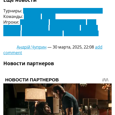
Турниры:
Чемпионат Италии по футболу. Серия А
Команды:
Кальяри
Монца
Игроки:
Армандо Иззо
Джанлука Гаэтано
Зито
Лувумбо
Кейта Бальде
Николас Виола
Роберто
Пикколи
Себастьяно Луперто
Томмазо Аугелло
Андрій Чуприн
—
30 марта, 2025, 22:08
add
comment
Новости партнеров