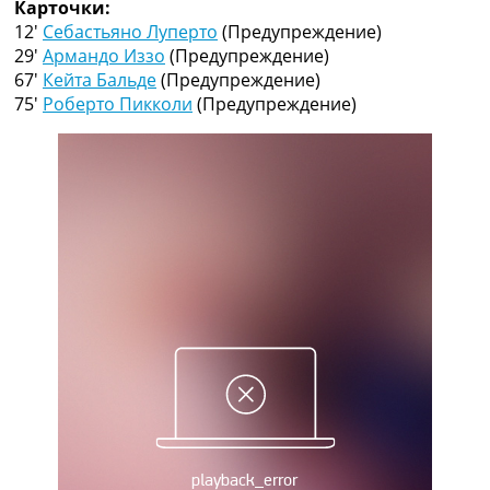
Карточки:
Рейтинг ФИФА
12′
Себастьяно Луперто
(Предупреждение)
ТВ программа
29′
Армандо Иззо
(Предупреждение)
RU
67′
Кейта Бальде
(Предупреждение)
UA
75′
Роберто Пикколи
(Предупреждение)
Categories
Главная
Новости футбола
Видео
Трансферы
Новости футбола Украины
Последние комментарии
Конкурс прогнозов
Логин
Рейтинги
Правила
Коллективный прогноз
Турниры
Чемпионат Мира