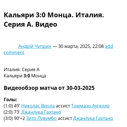
Коллективный прогноз
Турниры
Кальяри 3:0 Монца. Италия.
Чемпионат Мира
Серия A. Видео
Украина. Премьер-Лига
Украина. Первая Лига
Лига Чемпионов
Англия. Премьер Лига
Андрій Чуприн
—
30 марта, 2025, 22:08
add
Испания. Ла Лига
comment
Другие Турниры >>>
Таблицы
Таблицы групп Чемпионата Мира
Италия. Серия A
Украина. Премьер-Лига
Кальяри
3:0
Монца
Украина. Первая Лига
Лига Чемпионов. Таблицы групп
Видеообзор матча от 30-03-2025
Англия. Премьер-Лига
Испания. Ла Лига
Голы:
Все таблицы >>>
(1:0) 49′
Николас Виола
ассист
Томмазо Аугелло
Рейтинги
(2:0) 73′
Джанлука Гаэтано
Рейтинг стран УЕФА
(3:0) 90’+2
Зито Лувумбо
ассист
Джанлука Гаэтано
Рейтинг клубов УЕФА