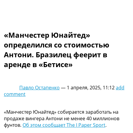
Коллективный прогноз
Турниры
Чемпионат Мира
Украина. Премьер-Лига
Украина. Первая Лига
«Манчестер Юнайтед»
Лига Чемпионов
определился со стоимостью
Англия. Премьер Лига
Испания. Ла Лига
Антони. Бразилец феерит в
Другие Турниры >>>
аренде в «Бетисе»
Таблицы
Таблицы групп Чемпионата Мира
Украина. Премьер-Лига
Украина. Первая Лига
Павло Остапенко
—
1 апреля, 2025, 11:12
add
Лига Чемпионов. Таблицы групп
comment
Англия. Премьер-Лига
Испания. Ла Лига
Все таблицы >>>
«Манчестер Юнайтед» собирается заработать на
Рейтинги
продаже вингера Антони не менее 40 миллионов
Рейтинг стран УЕФА
фунтов.
Об этом сообщает The I Paper Sport
.
Рейтинг клубов УЕФА