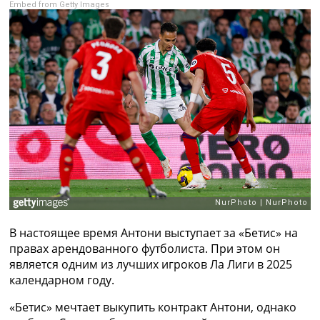
Embed from Getty Images
Рейтинг ФИФА
ТВ программа
RU
UA
Categories
Главная
Новости футбола
Видео
Трансферы
Новости футбола Украины
Последние комментарии
Конкурс прогнозов
В настоящее время Антони выступает за «Бетис» на
Логин
правах арендованного футболиста. При этом он
Рейтинги
является одним из лучших игроков Ла Лиги в 2025
Правила
календарном году.
Коллективный прогноз
Турниры
«Бетис» мечтает выкупить контракт Антони, однако
Чемпионат Мира