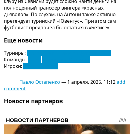
клубу из Севильи будет сложно найти деньги на
Украина. Премьер-Лига
полноценный трансфер вингера «красных
Украина. Первая Лига
дьяволов». По слухам, на Антони также активно
Лига Чемпионов
претендует туринский «Ювентус». При этом сам
Англия. Премьер Лига
футболист предпочел бы остаться в «Бетисе».
Испания. Ла Лига
Другие Турниры >>>
Еще новости
Таблицы
Таблицы групп Чемпионата Мира
Турниры:
Чемпионат Англии по футболу. АПЛ
Украина. Премьер-Лига
Команды:
Бетис
Манчестер Юнайтед
Украина. Первая Лига
Игроки:
Антони Матеус
Лига Чемпионов. Таблицы групп
Англия. Премьер-Лига
Павло Остапенко
—
1 апреля, 2025, 11:12
add
Испания. Ла Лига
comment
Все таблицы >>>
Рейтинги
Новости партнеров
Рейтинг стран УЕФА
Рейтинг клубов УЕФА
Рейтинг ФИФА
ТВ программа