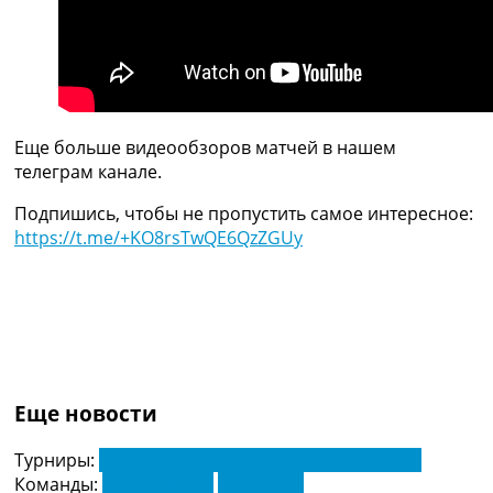
Украина. Премьер-Лига
Украина. Первая Лига
Лига Чемпионов
Англия. Премьер Лига
Испания. Ла Лига
Другие Турниры >>>
Еще больше видеообзоров матчей в нашем
Таблицы
телеграм канале.
Таблицы групп Чемпионата Мира
Украина. Премьер-Лига
Подпишись, чтобы не пропустить самое интересное:
Украина. Первая Лига
https://t.me/+KO8rsTwQE6QzZGUy
Лига Чемпионов. Таблицы групп
Англия. Премьер-Лига
Испания. Ла Лига
Все таблицы >>>
Рейтинги
Рейтинг стран УЕФА
Рейтинг клубов УЕФА
Еще новости
Рейтинг ФИФА
ТВ программа
Турниры:
Чемпионат Украины по футболу. УПЛ
Команды:
Александрия
Рух Львов