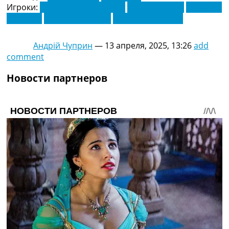
Игроки:
Александр Мартинюк
Денис Шостак
Дмитрий
Мышнов
Эдсон Фернандо
Ярослав Карабин
Андрій Чуприн
—
13 апреля, 2025, 13:26
add
comment
Новости партнеров