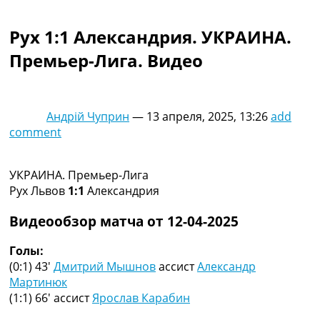
Коллективный прогноз
Турниры
Рух 1:1 Александрия. УКРАИНА.
Чемпионат Мира
Премьер-Лига. Видео
Украина. Премьер-Лига
Украина. Первая Лига
Лига Чемпионов
Англия. Премьер Лига
Андрій Чуприн
—
13 апреля, 2025, 13:26
add
Испания. Ла Лига
comment
Другие Турниры >>>
Таблицы
Таблицы групп Чемпионата Мира
УКРАИНА. Премьер-Лига
Украина. Премьер-Лига
Рух Львов
1:1
Александрия
Украина. Первая Лига
Лига Чемпионов. Таблицы групп
Видеообзор матча от 12-04-2025
Англия. Премьер-Лига
Испания. Ла Лига
Голы:
Все таблицы >>>
(0:1) 43′
Дмитрий Мышнов
ассист
Александр
Рейтинги
Мартинюк
Рейтинг стран УЕФА
(1:1) 66′
ассист
Ярослав Карабин
Рейтинг клубов УЕФА