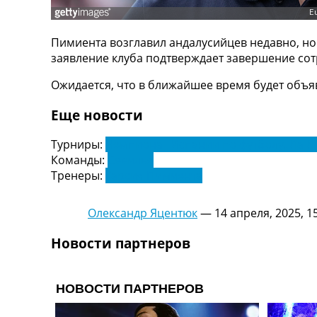
ТВ программа
RU
Пимиента возглавил андалусийцев недавно, но
UA
заявление клуба подтверждает завершение сот
Categories
Ожидается, что в ближайшее время будет объя
Главная
Еще новости
Новости футбола
Видео
Турниры:
Чемпионат Испании по футболу. Ла Л
Трансферы
Команды:
Севилья
Новости футбола Украины
Тренеры:
Гарсия Пимиента
Последние комментарии
Конкурс прогнозов
Олександр Яцентюк
—
14 апреля, 2025, 1
Логин
Рейтинги
Новости партнеров
Правила
Коллективный прогноз
Турниры
Чемпионат Мира
Украина. Премьер-Лига