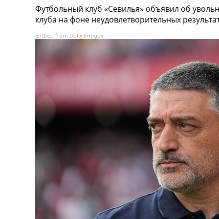
Футбольный клуб «Севилья» объявил об уволь
Турниры
клуба на фоне неудовлетворительных результа
Чемпионат Мира
Украина. Премьер-Лига
Embed from Getty Images
Украина. Первая Лига
Лига Чемпионов
Англия. Премьер Лига
Испания. Ла Лига
Другие Турниры >>>
Таблицы
Таблицы групп Чемпионата Мира
Украина. Премьер-Лига
Украина. Первая Лига
Лига Чемпионов. Таблицы групп
Англия. Премьер-Лига
Испания. Ла Лига
Все таблицы >>>
Рейтинги
Рейтинг стран УЕФА
Рейтинг клубов УЕФА
Рейтинг ФИФА