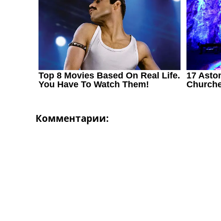
Украина. Первая Лига
Лига Чемпионов
Англия. Премьер Лига
Испания. Ла Лига
Другие Турниры >>>
Таблицы
Таблицы групп Чемпионата Мира
Украина. Премьер-Лига
Украина. Первая Лига
Лига Чемпионов. Таблицы групп
Англия. Премьер-Лига
Комментарии:
Испания. Ла Лига
Все таблицы >>>
Рейтинги
Рейтинг стран УЕФА
Рейтинг клубов УЕФА
Рейтинг ФИФА
ТВ программа