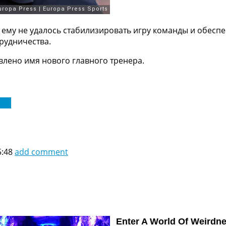
 ему не удалось стабилизировать игру команды и обесп
рудничества.
влено имя нового главного тренера.
ига
5:48
add comment