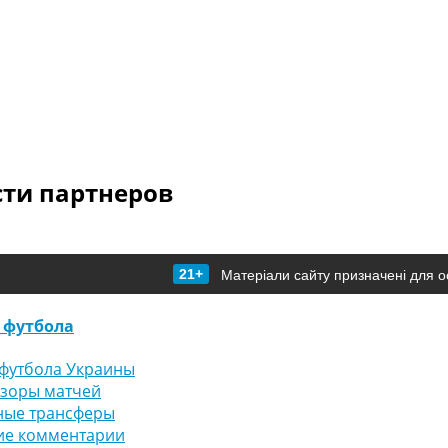
сти партнеров
21+
Матеріали сайту призначені для о
 футбола
футбола Украины
бзоры матчей
ные трансферы
ие комментарии