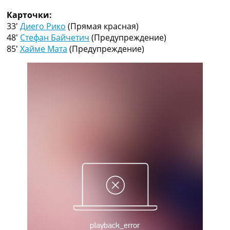
Рейтинг ФИФА
Карточки:
ТВ программа
33′
Диего Рико
(Прямая красная)
RU
48′
Стефан Байчетич
(Предупреждение)
UA
85′
Хайме Мата
(Предупреждение)
Categories
Главная
Новости футбола
Видео
Трансферы
Новости футбола Украины
Последние комментарии
Конкурс прогнозов
Логин
Рейтинги
Правила
Коллективный прогноз
Турниры
Чемпионат Мира