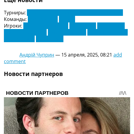
Турниры:
Чемпионат Испании по футболу. Ла Лига
Команды:
Лас Пальмас
Хетафе
Игроки:
Альберто Молейро
Диего Рико
Луис Милла
Оливер Макберни
Омар Альдерете
Стефан Байчетич
Фабио Силва
Хайме Мата
Андрій Чуприн
—
15 апреля, 2025, 08:21
add
comment
Новости партнеров