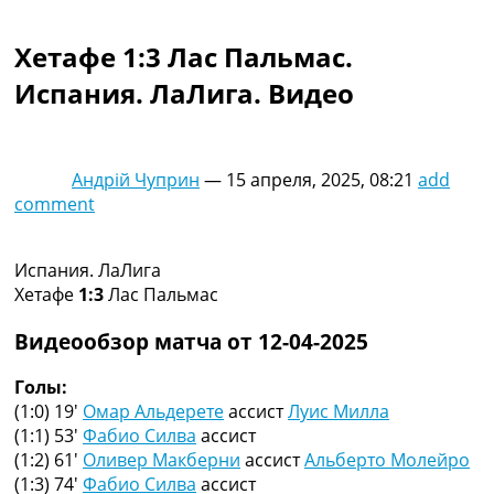
Коллективный прогноз
Турниры
Хетафе 1:3 Лас Пальмас.
Чемпионат Мира
Испания. ЛаЛига. Видео
Украина. Премьер-Лига
Украина. Первая Лига
Лига Чемпионов
Англия. Премьер Лига
Андрій Чуприн
—
15 апреля, 2025, 08:21
add
Испания. Ла Лига
comment
Другие Турниры >>>
Таблицы
Таблицы групп Чемпионата Мира
Испания. ЛаЛига
Украина. Премьер-Лига
Хетафе
1:3
Лас Пальмас
Украина. Первая Лига
Лига Чемпионов. Таблицы групп
Видеообзор матча от 12-04-2025
Англия. Премьер-Лига
Испания. Ла Лига
Голы:
Все таблицы >>>
(1:0) 19′
Омар Альдерете
ассист
Луис Милла
Рейтинги
(1:1) 53′
Фабио Силва
ассист
Рейтинг стран УЕФА
(1:2) 61′
Оливер Макберни
ассист
Альберто Молейро
Рейтинг клубов УЕФА
(1:3) 74′
Фабио Силва
ассист