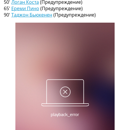
50′
Логан Коста
(Предупреждение)
Рейтинг ФИФА
65′
Ереми Пино
(Предупреждение)
ТВ программа
90′
Таджон Бьюкенен
(Предупреждение)
RU
UA
Categories
Главная
Новости футбола
Видео
Трансферы
Новости футбола Украины
Последние комментарии
Конкурс прогнозов
Логин
Рейтинги
Правила
Коллективный прогноз
Турниры
Чемпионат Мира