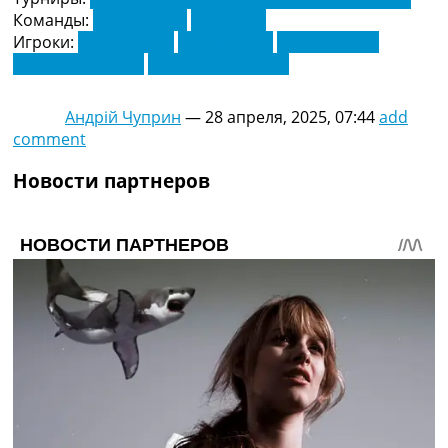
Команды:
Вильярреал
Эспаньол
Игроки:
Ереми Пино
Логан Коста
Николя Пепе
Серджи Кардона
Таджон Бьюкенен
Андрій Чуприн
—
28 апреля, 2025, 07:44
add
comment
Новости партнеров