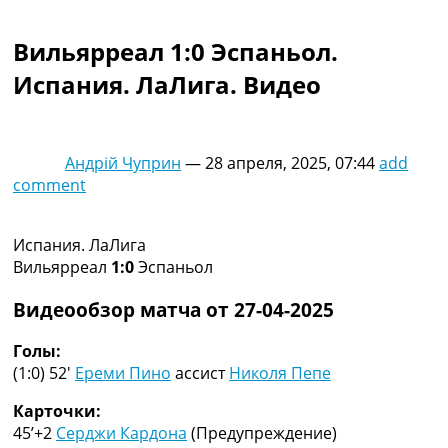
Коллективный прогноз
Турниры
Вильярреал 1:0 Эспаньол.
Чемпионат Мира
Испания. ЛаЛига. Видео
Украина. Премьер-Лига
Украина. Первая Лига
Лига Чемпионов
Англия. Премьер Лига
Андрій Чуприн
—
28 апреля, 2025, 07:44
add
Испания. Ла Лига
comment
Другие Турниры >>>
Таблицы
Таблицы групп Чемпионата Мира
Испания. ЛаЛига
Украина. Премьер-Лига
Вильярреал
1:0
Эспаньол
Украина. Первая Лига
Лига Чемпионов. Таблицы групп
Видеообзор матча от 27-04-2025
Англия. Премьер-Лига
Испания. Ла Лига
Голы:
Все таблицы >>>
(1:0) 52′
Ереми Пино
ассист
Николя Пепе
Рейтинги
Карточки:
Рейтинг стран УЕФА
45’+2
Серджи Кардона
(Предупреждение)
Рейтинг клубов УЕФА