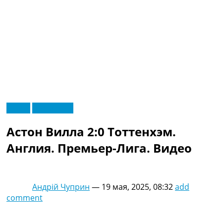
RU
Видео
Эксклюзив
UA
Главная
Меню
Астон Вилла 2:0 Тоттенхэм.
Новости футбола
Видео
Англия. Премьер-Лига. Видео
Трансферы
Новости футбола Украины
Последние комментарии
Андрій Чуприн
—
19 мая, 2025, 08:32
add
Конкурс прогнозов
comment
Логин
Рейтинги
Правила