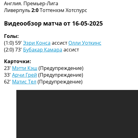
Англия. Премьер-Лига
Коллективный прогноз
Ливерпуль
2:0
Тоттенхэм Хотспурс
Турниры
Чемпионат Мира
Видеообзор матча от 16-05-2025
Украина. Премьер-Лига
Украина. Первая Лига
Голы:
Лига Чемпионов
(1:0) 59′
Эзри Конса
ассист
Олли Уоткинс
Англия. Премьер Лига
(2:0) 73′
Бубакар Камара
ассист
Испания. Ла Лига
Другие Турниры >>>
Карточки:
Таблицы
23′
Мэтти Кэш
(Предупреждение)
Таблицы групп Чемпионата Мира
33′
Арчи Грей
(Предупреждение)
Украина. Премьер-Лига
62′
Матис Тел
(Предупреждение)
Украина. Первая Лига
Лига Чемпионов. Таблицы групп
Англия. Премьер-Лига
Испания. Ла Лига
Все таблицы >>>
Рейтинги
Рейтинг стран УЕФА
Рейтинг клубов УЕФА