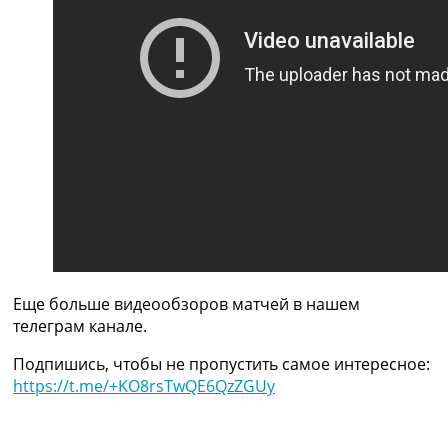
Рейтинг ФИФА
ТВ программа
RU
UA
Categories
Главная
Новости футбола
Видео
Трансферы
Новости футбола Украины
Последние комментарии
Еще больше видеообзоров матчей в нашем
Конкурс прогнозов
телеграм канале.
Логин
Рейтинги
Подпишись, чтобы не пропустить самое интересное:
Правила
https://t.me/+KO8rsTwQE6QzZGUy
Коллективный прогноз
Турниры
Чемпионат Мира