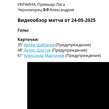
УКРАИНА. Премьер-Лига
Турниры
Черноморец
0:0
Александрия
Чемпионат Мира
Украина. Премьер-Лига
Видеообзор матча от 24-05-2025
Украина. Первая Лига
Лига Чемпионов
Голы:
Англия. Премьер Лига
Испания. Ла Лига
Карточки:
Другие Турниры >>>
35′
Артем Шабанов
(Предупреждение)
Таблицы
48′
Денис Шостак
(Предупреждение)
Таблицы групп Чемпионата Мира
61′
Александр Мартинюк
(Предупреждение)
Украина. Премьер-Лига
Украина. Первая Лига
Лига Чемпионов. Таблицы групп
Англия. Премьер-Лига
Испания. Ла Лига
Все таблицы >>>
Рейтинги
Рейтинг стран УЕФА
Рейтинг клубов УЕФА
Рейтинг ФИФА