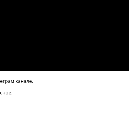
еграм канале.
сное: