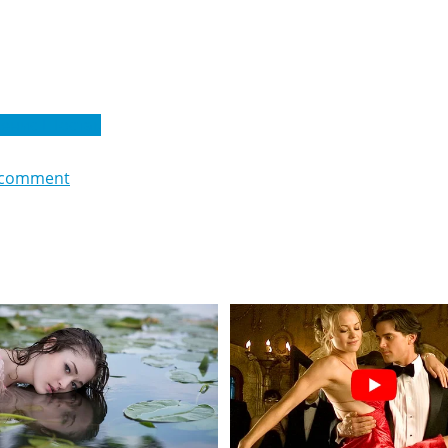
енис Шостак
 comment