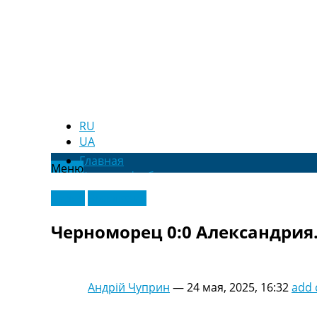
RU
UA
Главная
Меню
Новости футбола
Видео
Видео
Эксклюзив
Трансферы
Новости футбола Украины
Черноморец 0:0 Александрия
Последние комментарии
Конкурс прогнозов
Логин
Рейтинги
Андрій Чуприн
—
24 мая, 2025, 16:32
add
Правила
Коллективный прогноз