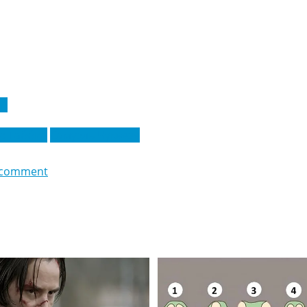
 А
о Габбиа
Самуэль Чуквезе
 comment