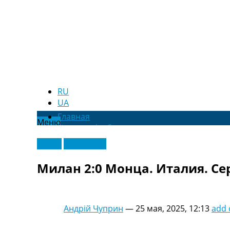
RU
UA
Главная
Меню
Новости футбола
Видео
Видео
Эксклюзив
Трансферы
Новости футбола Украины
Милан 2:0 Монца. Италия. Се
Последние комментарии
Конкурс прогнозов
Логин
Рейтинги
Андрій Чуприн
—
25 мая, 2025, 12:13
add
Правила
Коллективный прогноз