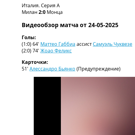
Италия. Серия A
Турниры
Милан
2:0
Монца
Чемпионат Мира
Украина. Премьер-Лига
Видеообзор матча от 24-05-2025
Украина. Первая Лига
Лига Чемпионов
Голы:
Англия. Премьер Лига
(1:0) 64′
Маттео Габбиа
ассист
Самуэль Чуквезе
Испания. Ла Лига
(2:0) 74′
Жоао Феликс
Другие Турниры >>>
Таблицы
Карточки:
Таблицы групп Чемпионата Мира
51′
Алессандро Бьянко
(Предупреждение)
Украина. Премьер-Лига
Украина. Первая Лига
Лига Чемпионов. Таблицы групп
Англия. Премьер-Лига
Испания. Ла Лига
Все таблицы >>>
Рейтинги
Рейтинг стран УЕФА
Рейтинг клубов УЕФА
Рейтинг ФИФА