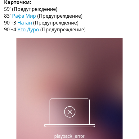
Карточки:
Рейтинг ФИФА
59′
(Предупреждение)
ТВ программа
83′
Рафа Мир
(Предупреждение)
RU
90’+3
Натан
(Предупреждение)
UA
90’+4
Уго Дуро
(Предупреждение)
Categories
Главная
Новости футбола
Видео
Трансферы
Новости футбола Украины
Последние комментарии
Конкурс прогнозов
Логин
Рейтинги
Правила
Коллективный прогноз
Турниры
Чемпионат Мира