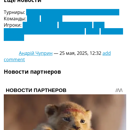
Турниры:
Чемпионат Испании по футболу. Ла Лига
Команды:
Бетис
Валенсия
Игроки:
Андре Алмейда
Антони Матеус
Иско
(Франси́ско Рома́н Аларко́н Суа́рес)
Натан
Рафа Мир
Уго Дуро
Андрій Чуприн
—
25 мая, 2025, 12:32
add
comment
Новости партнеров