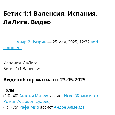
Коллективный прогноз
Турниры
Бетис 1:1 Валенсия. Испания.
Чемпионат Мира
ЛаЛига. Видео
Украина. Премьер-Лига
Украина. Первая Лига
Лига Чемпионов
Англия. Премьер Лига
Андрій Чуприн
—
25 мая, 2025, 12:32
add
Испания. Ла Лига
comment
Другие Турниры >>>
Таблицы
Таблицы групп Чемпионата Мира
Испания. ЛаЛига
Украина. Премьер-Лига
Бетис
1:1
Валенсия
Украина. Первая Лига
Лига Чемпионов. Таблицы групп
Видеообзор матча от 23-05-2025
Англия. Премьер-Лига
Испания. Ла Лига
Голы:
Все таблицы >>>
(1:0) 40′
Антони Матеус
ассист
Иско (Франси́ско
Рейтинги
Рома́н Аларко́н Суа́рес)
Рейтинг стран УЕФА
(1:1) 75′
Рафа Мир
ассист
Андре Алмейда
Рейтинг клубов УЕФА