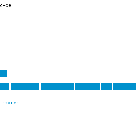
сное:
ига
Пино
Логан Коста
Люсьен Агуме
Папе Гейе
Сусо
Таджон Б
 comment