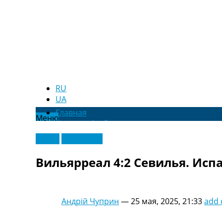
RU
UA
Главная
Меню
Новости футбола
Видео
Видео
Эксклюзив
Трансферы
Новости футбола Украины
Вильярреал 4:2 Севилья. Исп
Последние комментарии
Конкурс прогнозов
Логин
Рейтинги
Андрій Чуприн
—
25 мая, 2025, 21:33
add
Правила
Коллективный прогноз