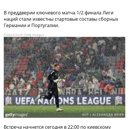
Коллективный прогноз
Турниры
В преддверии ключевого матча 1/2 финала Лиги
Чемпионат Мира
наций стали известны стартовые составы сборных
Украина. Премьер-Лига
Германии и Португалии.
Украина. Первая Лига
Embed from Getty Images
Лига Чемпионов
Англия. Премьер Лига
Испания. Ла Лига
Другие Турниры >>>
Таблицы
Таблицы групп Чемпионата Мира
Украина. Премьер-Лига
Украина. Первая Лига
Лига Чемпионов. Таблицы групп
Англия. Премьер-Лига
Испания. Ла Лига
Все таблицы >>>
Рейтинги
Рейтинг стран УЕФА
Рейтинг клубов УЕФА
Встреча начнется сегодня в 22:00 по киевскому