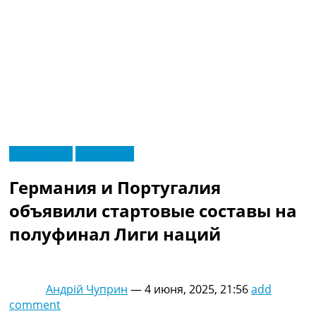
RU
Лига наций
Эксклюзив
UA
Главная
Меню
Германия и Португалия
Новости футбола
Видео
объявили стартовые составы на
Трансферы
полуфинал Лиги наций
Новости футбола Украины
Последние комментарии
Конкурс прогнозов
Логин
Андрій Чуприн
—
4 июня, 2025, 21:56
add
Рейтинги
comment
Правила