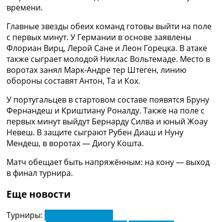
Рейтинг ФИФА
времени.
ТВ программа
Главные звезды обеих команд готовы выйти на поле
RU
с первых минут. У Германии в основе заявлены
UA
Флориан Вирц, Лерой Сане и Леон Горецка. В атаке
также сыграет молодой Никлас Вольтемаде. Место в
Categories
воротах занял Марк-Андре тер Штеген, линию
обороны составят Антон, Та и Кох.
Главная
Новости футбола
У португальцев в стартовом составе появятся Бруну
Видео
Фернандеш и Криштиану Роналду. Также на поле с
Трансферы
первых минут выйдут Бернарду Силва и юный Жоау
Новости футбола Украины
Невеш. В защите сыграют Рубен Диаш и Нуну
Последние комментарии
Мендеш, в воротах — Диогу Кошта.
Конкурс прогнозов
Матч обещает быть напряжённым: на кону — выход
Логин
в финал турнира.
Рейтинги
Правила
Еще новости
Коллективный прогноз
Турниры
Турниры:
Лига Наций УЕФА
Чемпионат Мира