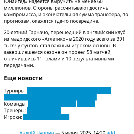
Юнайтед» надеется выручить не менее 60
Украина. Премьер-Лига
миллионов. Стороны рассчитывают достичь
Украина. Первая Лига
компромисса, и окончательная сумма трансфера, по
Лига Чемпионов
прогнозам, окажется где-то посередине.
Англия. Премьер Лига
Испания. Ла Лига
20-летний Гарначо, перешедший в английский клуб
Другие Турниры >>>
из мадридского «Атлетико» в 2020 году всего за 391
Таблицы
тысячу фунтов, стал важным игроком основы. В
Таблицы групп Чемпионата Мира
завершившемся сезоне он провел 58 матчей,
Украина. Премьер-Лига
отличившись 11 голами и 10 результативными
Украина. Первая Лига
передачами.
Лига Чемпионов. Таблицы групп
Англия. Премьер-Лига
Еще новости
Испания. Ла Лига
Все таблицы >>>
Турниры:
Чемпионат Англии по футболу. АПЛ
Рейтинги
Чемпионат Италии по футболу. Серия А
Рейтинг стран УЕФА
Команды:
Манчестер Юнайтед
Наполи
Рейтинг клубов УЕФА
Тренеры:
Рубен Аморим
Рейтинг ФИФА
Игроки:
Алехандро Гарначо
ТВ программа
Андрій Чуприн
—
5 июня, 2025, 14:20
add