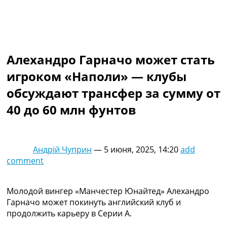
Коллективный прогноз
Турниры
Чемпионат Мира
Украина. Премьер-Лига
Украина. Первая Лига
Алехандро Гарначо может стать
Лига Чемпионов
игроком «Наполи» — клубы
Англия. Премьер Лига
Испания. Ла Лига
обсуждают трансфер за сумму от
Другие Турниры >>>
40 до 60 млн фунтов
Таблицы
Таблицы групп Чемпионата Мира
Украина. Премьер-Лига
Украина. Первая Лига
Андрій Чуприн
—
5 июня, 2025, 14:20
add
Лига Чемпионов. Таблицы групп
comment
Англия. Премьер-Лига
Испания. Ла Лига
Все таблицы >>>
Молодой вингер «Манчестер Юнайтед» Алехандро
Рейтинги
Гарначо может покинуть английский клуб и
Рейтинг стран УЕФА
продолжить карьеру в Серии А.
Рейтинг клубов УЕФА