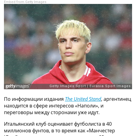
Embed from Getty Images
Рейтинг ФИФА
ТВ программа
RU
UA
Categories
Главная
Новости футбола
Видео
Трансферы
Новости футбола Украины
Последние комментарии
Конкурс прогнозов
По информации издания
The United Stand
, аргентинец
Логин
находится в сфере интересов «Наполи», и
Рейтинги
переговоры между сторонами уже идут.
Правила
Коллективный прогноз
Итальянский клуб оценивает футболиста в 40
Турниры
миллионов фунтов, в то время как «Манчестер
Чемпионат Мира