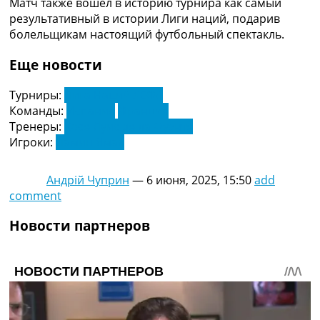
Матч также вошёл в историю турнира как самый
Украина. Премьер-Лига
результативный в истории Лиги наций, подарив
Украина. Первая Лига
болельщикам настоящий футбольный спектакль.
Лига Чемпионов
Англия. Премьер Лига
Еще новости
Испания. Ла Лига
Другие Турниры >>>
Турниры:
Лига Наций УЕФА
Таблицы
Команды:
Испания
Франция
Таблицы групп Чемпионата Мира
Тренеры:
Хосе Луис де ла Фуэнте
Украина. Премьер-Лига
Игроки:
Ламин Ямал
Украина. Первая Лига
Лига Чемпионов. Таблицы групп
Андрій Чуприн
—
6 июня, 2025, 15:50
add
Англия. Премьер-Лига
comment
Испания. Ла Лига
Все таблицы >>>
Новости партнеров
Рейтинги
Рейтинг стран УЕФА
Рейтинг клубов УЕФА
Рейтинг ФИФА
ТВ программа