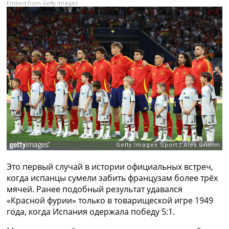
Embed from Getty Images
Рейтинг ФИФА
ТВ программа
RU
UA
Categories
Главная
Новости футбола
Видео
Трансферы
Новости футбола Украины
Последние комментарии
Конкурс прогнозов
Это первый случай в истории официальных встреч,
Логин
когда испанцы сумели забить французам более трёх
Рейтинги
мячей. Ранее подобный результат удавался
Правила
«Красной фурии» только в товарищеской игре 1949
Коллективный прогноз
года, когда Испания одержала победу 5:1.
Турниры
Чемпионат Мира