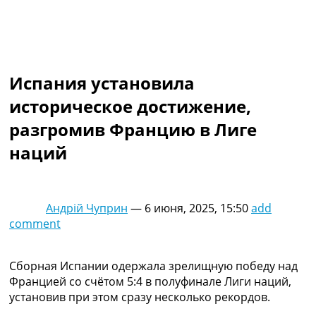
Коллективный прогноз
Турниры
Чемпионат Мира
Украина. Премьер-Лига
Украина. Первая Лига
Испания установила
Лига Чемпионов
историческое достижение,
Англия. Премьер Лига
Испания. Ла Лига
разгромив Францию в Лиге
Другие Турниры >>>
наций
Таблицы
Таблицы групп Чемпионата Мира
Украина. Премьер-Лига
Украина. Первая Лига
Андрій Чуприн
—
6 июня, 2025, 15:50
add
Лига Чемпионов. Таблицы групп
comment
Англия. Премьер-Лига
Испания. Ла Лига
Все таблицы >>>
Сборная Испании одержала зрелищную победу над
Рейтинги
Францией со счётом 5:4 в полуфинале Лиги наций,
Рейтинг стран УЕФА
установив при этом сразу несколько рекордов.
Рейтинг клубов УЕФА