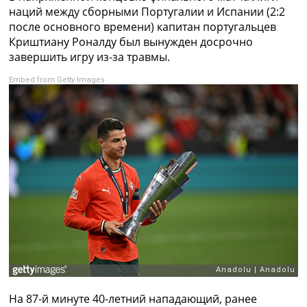
Рейтинг ФИФА
наций между сборными Португалии и Испании (2:2
ТВ программа
после основного времени) капитан португальцев
Криштиану Роналду был вынужден досрочно
RU
завершить игру из-за травмы.
UA
Embed from Getty Images
Categories
Главная
Новости футбола
Видео
Трансферы
Новости футбола Украины
Последние комментарии
Конкурс прогнозов
Логин
Рейтинги
Правила
Коллективный прогноз
Турниры
На 87-й минуте 40-летний нападающий, ранее
Чемпионат Мира