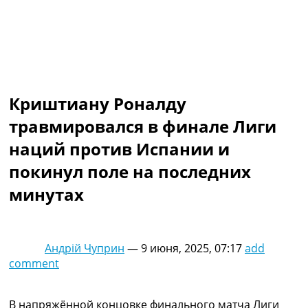
Коллективный прогноз
Турниры
Чемпионат Мира
Украина. Премьер-Лига
Украина. Первая Лига
Лига Чемпионов
Криштиану Роналду
Англия. Премьер Лига
Испания. Ла Лига
травмировался в финале Лиги
Другие Турниры >>>
наций против Испании и
Таблицы
Таблицы групп Чемпионата Мира
покинул поле на последних
Украина. Премьер-Лига
минутах
Украина. Первая Лига
Лига Чемпионов. Таблицы групп
Англия. Премьер-Лига
Испания. Ла Лига
Андрій Чуприн
—
9 июня, 2025, 07:17
add
Все таблицы >>>
comment
Рейтинги
Рейтинг стран УЕФА
Рейтинг клубов УЕФА
В напряжённой концовке финального матча Лиги