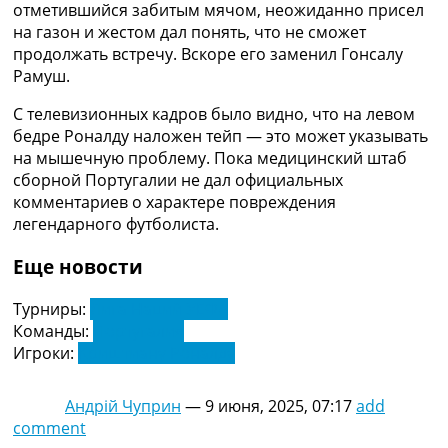
отметившийся забитым мячом, неожиданно присел
Украина. Премьер-Лига
на газон и жестом дал понять, что не сможет
Украина. Первая Лига
продолжать встречу. Вскоре его заменил Гонсалу
Лига Чемпионов
Рамуш.
Англия. Премьер Лига
Испания. Ла Лига
С телевизионных кадров было видно, что на левом
Другие Турниры >>>
бедре Роналду наложен тейп — это может указывать
Таблицы
на мышечную проблему. Пока медицинский штаб
Таблицы групп Чемпионата Мира
сборной Португалии не дал официальных
Украина. Премьер-Лига
комментариев о характере повреждения
Украина. Первая Лига
легендарного футболиста.
Лига Чемпионов. Таблицы групп
Англия. Премьер-Лига
Еще новости
Испания. Ла Лига
Все таблицы >>>
Турниры:
Лига Наций УЕФА
Рейтинги
Команды:
Португалия
Рейтинг стран УЕФА
Игроки:
Криштиану Роналду
Рейтинг клубов УЕФА
Рейтинг ФИФА
Андрій Чуприн
—
9 июня, 2025, 07:17
add
ТВ программа
comment