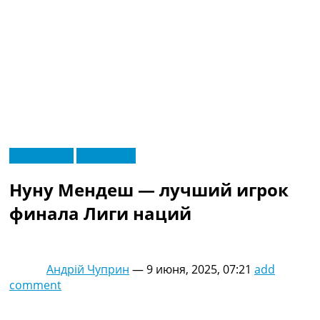
RU
Лига наций
Эксклюзив
UA
Главная
Меню
Нуну Мендеш — лучший игрок
Новости футбола
Видео
финала Лиги наций
Трансферы
Новости футбола Украины
Последние комментарии
Андрій Чуприн
—
9 июня, 2025, 07:21
add
Конкурс прогнозов
comment
Логин
Рейтинги
Правила