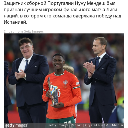
Защитник сборной Португалии Нуну Мендеш был
Коллективный прогноз
признан лучшим игроком финального матча Лиги
Турниры
наций, в котором его команда одержала победу над
Чемпионат Мира
Испанией.
Украина. Премьер-Лига
Украина. Первая Лига
Embed from Getty Images
Лига Чемпионов
Англия. Премьер Лига
Испания. Ла Лига
Другие Турниры >>>
Таблицы
Таблицы групп Чемпионата Мира
Украина. Премьер-Лига
Украина. Первая Лига
Лига Чемпионов. Таблицы групп
Англия. Премьер-Лига
Испания. Ла Лига
Все таблицы >>>
Рейтинги
Рейтинг стран УЕФА
Рейтинг клубов УЕФА