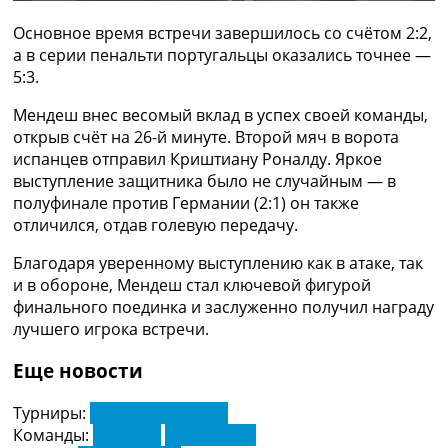
Рейтинг ФИФА
Основное время встречи завершилось со счётом 2:2,
ТВ программа
а в серии пенальти португальцы оказались точнее —
RU
5:3.
UA
Мендеш внес весомый вклад в успех своей команды,
Categories
открыв счёт на 26-й минуте. Второй мяч в ворота
испанцев отправил Криштиану Роналду. Яркое
Главная
выступление защитника было не случайным — в
Новости футбола
полуфинале против Германии (2:1) он также
Видео
отличился, отдав голевую передачу.
Трансферы
Благодаря уверенному выступлению как в атаке, так
Новости футбола Украины
и в обороне, Мендеш стал ключевой фигурой
Последние комментарии
финального поединка и заслуженно получил награду
Конкурс прогнозов
лучшего игрока встречи.
Логин
Рейтинги
Еще новости
Правила
Коллективный прогноз
Турниры:
Лига Наций УЕФА
Турниры
Команды:
Испания
Португалия
Чемпионат Мира