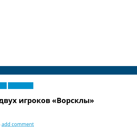
еры
Эксклюзив
двух игроков «Ворсклы»
4
add comment