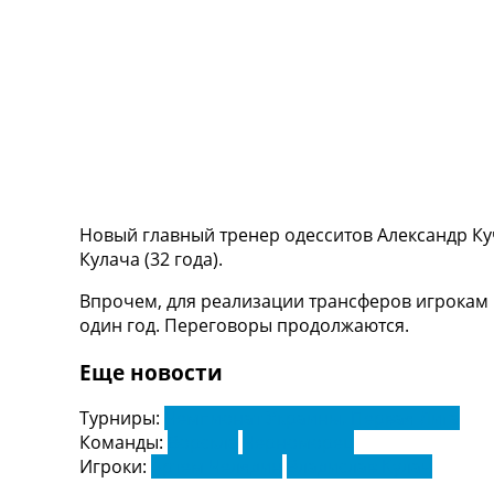
ТВ программа
RU
UA
Categories
Главная
Новости футбола
Видео
Новый главный тренер одесситов Александр Ку
Трансферы
Кулача (32 года).
Новости футбола Украины
Последние комментарии
Впрочем, для реализации трансферов игрокам 
Конкурс прогнозов
один год. Переговоры продолжаются.
Логин
Рейтинги
Еще новости
Правила
Коллективный прогноз
Турниры:
Чемпионат Украины. Первая Лига
Турниры
Команды:
Ворскла
Черноморец
Чемпионат Мира
Игроки:
Артем Челядин
Владислав Кулач
Украина. Премьер-Лига