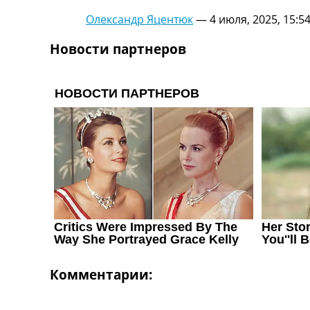
Украина. Первая Лига
Олександр Яцентюк
—
4 июля, 2025, 15:5
Лига Чемпионов
Англия. Премьер Лига
Новости партнеров
Испания. Ла Лига
Другие Турниры >>>
Таблицы
Таблицы групп Чемпионата Мира
Украина. Премьер-Лига
Украина. Первая Лига
Лига Чемпионов. Таблицы групп
Англия. Премьер-Лига
Испания. Ла Лига
Все таблицы >>>
Рейтинги
Рейтинг стран УЕФА
Рейтинг клубов УЕФА
Рейтинг ФИФА
ТВ программа
Комментарии: