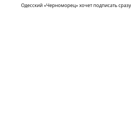
Одесский «Черноморец» хочет подписать сразу 
Турниры
Чемпионат Мира
Украина. Премьер-Лига
Украина. Первая Лига
Лига Чемпионов
Англия. Премьер Лига
Испания. Ла Лига
Другие Турниры >>>
Таблицы
Таблицы групп Чемпионата Мира
Украина. Премьер-Лига
Украина. Первая Лига
Лига Чемпионов. Таблицы групп
Англия. Премьер-Лига
Испания. Ла Лига
Все таблицы >>>
Рейтинги
Рейтинг стран УЕФА
Рейтинг клубов УЕФА
Рейтинг ФИФА