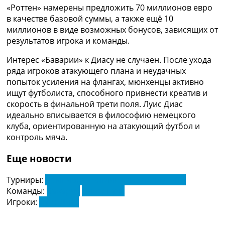
Рейтинг ФИФА
«Роттен» намерены предложить 70 миллионов евро
ТВ программа
в качестве базовой суммы, а также ещё 10
миллионов в виде возможных бонусов, зависящих от
RU
результатов игрока и команды.
UA
Интерес «Баварии» к Диасу не случаен. После ухода
Categories
ряда игроков атакующего плана и неудачных
попыток усиления на флангах, мюнхенцы активно
Главная
ищут футболиста, способного привнести креатив и
Новости футбола
скорость в финальной трети поля. Луис Диас
Видео
идеально вписывается в философию немецкого
Трансферы
клуба, ориентированную на атакующий футбол и
Новости футбола Украины
контроль мяча.
Последние комментарии
Конкурс прогнозов
Еще новости
Логин
Рейтинги
Турниры:
Чемпионат Англии по футболу. АПЛ
Правила
Команды:
Бавария
Ливерпуль
Коллективный прогноз
Игроки:
Луис Диас
Турниры
Чемпионат Мира