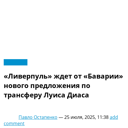
RU
Эксклюзив
UA
Главная
Меню
«Ливерпуль» ждет от «Баварии»
Новости футбола
Видео
нового предложения по
Трансферы
трансферу Луиса Диаса
Новости футбола Украины
Последние комментарии
Конкурс прогнозов
Логин
Павло Остапенко
—
25 июля, 2025, 11:38
add
Рейтинги
comment
Правила