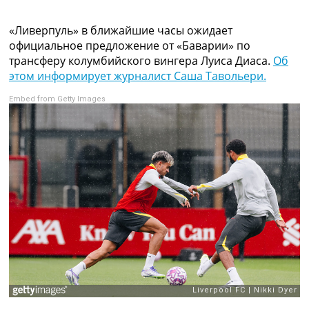
Коллективный прогноз
Турниры
«Ливерпуль» в ближайшие часы ожидает
Чемпионат Мира
официальное предложение от «Баварии» по
Украина. Премьер-Лига
трансферу колумбийского вингера Луиса Диаса.
Об
Украина. Первая Лига
этом информирует журналист Саша Тавольери.
Лига Чемпионов
Embed from Getty Images
Англия. Премьер Лига
Испания. Ла Лига
Другие Турниры >>>
Таблицы
Таблицы групп Чемпионата Мира
Украина. Премьер-Лига
Украина. Первая Лига
Лига Чемпионов. Таблицы групп
Англия. Премьер-Лига
Испания. Ла Лига
Все таблицы >>>
Рейтинги
Рейтинг стран УЕФА
Рейтинг клубов УЕФА