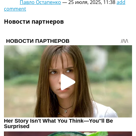
Павло Остапенко
—
25 июля, 2025, 11:38
add
Украина. Премьер-Лига
comment
Украина. Первая Лига
Лига Чемпионов
Новости партнеров
Англия. Премьер Лига
Испания. Ла Лига
Другие Турниры >>>
Таблицы
Таблицы групп Чемпионата Мира
Украина. Премьер-Лига
Украина. Первая Лига
Лига Чемпионов. Таблицы групп
Англия. Премьер-Лига
Испания. Ла Лига
Все таблицы >>>
Рейтинги
Рейтинг стран УЕФА
Рейтинг клубов УЕФА
Рейтинг ФИФА
ТВ программа