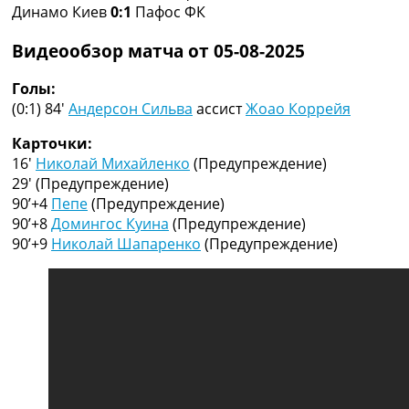
Динамо Киев
0:1
Пафос ФК
Коллективный прогноз
Турниры
Видеообзор матча от 05-08-2025
Чемпионат Мира
Украина. Премьер-Лига
Голы:
Украина. Первая Лига
(0:1) 84′
Андерсон Сильва
ассист
Жоао Коррейя
Лига Чемпионов
Англия. Премьер Лига
Карточки:
Испания. Ла Лига
16′
Николай Михайленко
(Предупреждение)
Другие Турниры >>>
29′
(Предупреждение)
Таблицы
90’+4
Пепе
(Предупреждение)
Таблицы групп Чемпионата Мира
90’+8
Домингос Куина
(Предупреждение)
Украина. Премьер-Лига
90’+9
Николай Шапаренко
(Предупреждение)
Украина. Первая Лига
Лига Чемпионов. Таблицы групп
Англия. Премьер-Лига
Испания. Ла Лига
Все таблицы >>>
Рейтинги
Рейтинг стран УЕФА
Рейтинг клубов УЕФА