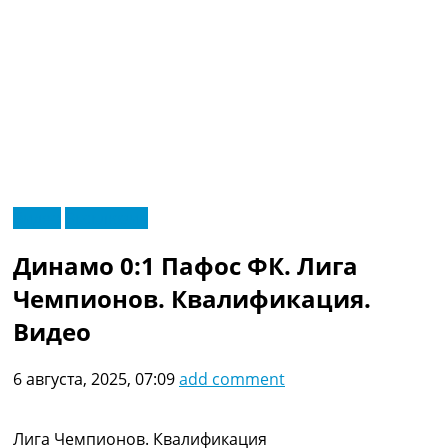
RU
Видео
Эксклюзив
UA
Главная
Меню
Динамо 0:1 Пафос ФК. Лига
Новости футбола
Видео
Чемпионов. Квалификация.
Трансферы
Видео
Новости футбола Украины
Последние комментарии
6 августа, 2025, 07:09
add comment
Конкурс прогнозов
Логин
Рейтинги
Лига Чемпионов. Квалификация
Правила