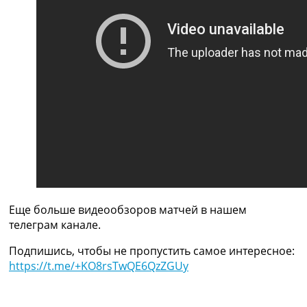
Рейтинг ФИФА
ТВ программа
RU
UA
Categories
Главная
Новости футбола
Видео
Трансферы
Новости футбола Украины
Последние комментарии
Еще больше видеообзоров матчей в нашем
Конкурс прогнозов
телеграм канале.
Логин
Рейтинги
Подпишись, чтобы не пропустить самое интересное:
Правила
https://t.me/+KO8rsTwQE6QzZGUy
Коллективный прогноз
Турниры
Чемпионат Мира