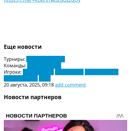
https://t.me/+KO8rsTwQE6QzZGUy
Еще новости
Турниры:
Лига Чемпионов
Команды:
Црвена Звезда
Игроки:
Бруно Дуарте
Бруно Ланга
Жоао Коррейя
Мирко Иванич
Пепе
20 августа, 2025, 09:18
add comment
Новости партнеров