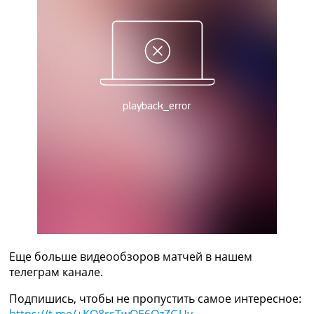
Украина. Премьер-Лига
Украина. Первая Лига
Лига Чемпионов
Англия. Премьер Лига
Испания. Ла Лига
Другие Турниры >>>
Таблицы
Таблицы групп Чемпионата Мира
Украина. Премьер-Лига
Украина. Первая Лига
Лига Чемпионов. Таблицы групп
Англия. Премьер-Лига
Испания. Ла Лига
Все таблицы >>>
Рейтинги
Рейтинг стран УЕФА
Еще больше видеообзоров матчей в нашем
Рейтинг клубов УЕФА
телеграм канале.
Рейтинг ФИФА
ТВ программа
Подпишись, чтобы не пропустить самое интересное: