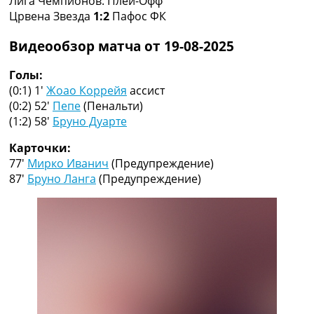
Лига Чемпионов. Плей-Офф
Рейтинг ФИФА
Црвена Звезда
1:2
Пафос ФК
ТВ программа
Видеообзор матча от 19-08-2025
RU
UA
Голы:
(0:1) 1′
Жоао Коррейя
ассист
Categories
(0:2) 52′
Пепе
(Пенальти)
(1:2) 58′
Бруно Дуарте
Главная
Новости футбола
Карточки:
Видео
77′
Мирко Иванич
(Предупреждение)
Трансферы
87′
Бруно Ланга
(Предупреждение)
Новости футбола Украины
Последние комментарии
Конкурс прогнозов
Логин
Рейтинги
Правила
Коллективный прогноз
Турниры
Чемпионат Мира